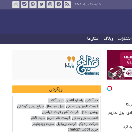
شنبه ۱۷ مرداد ۱۴۰۵
انتشارات
وبلاگ
استان‌ها
وبگردی
خبرآنلاین
راه نو آنلاین
بازی آنلاین
یکا
قیمت تلویزیون سونی
مبل مینیمال
جراح بینی گوشتی
پرشین هتل
قیمت آهن فولاد ایرانیان
دی: پول نداریم
اعتبارسنجی بانکی
قیمت طلا امروز
بلیط قطار
شرکت رادوکو
قیمت پروفیل
سایت یوتوتایمز
د کرد
خرید اکانت chatgpt