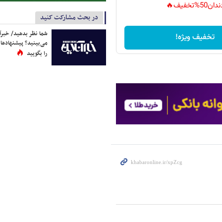
دان50%تخفیف🔥
در بحث مشارکت کنید
شما نظر بدهید/ خبرآن
تخفیف ویژه!
می‌بینید؟ پیشنهادها 
را بگویید