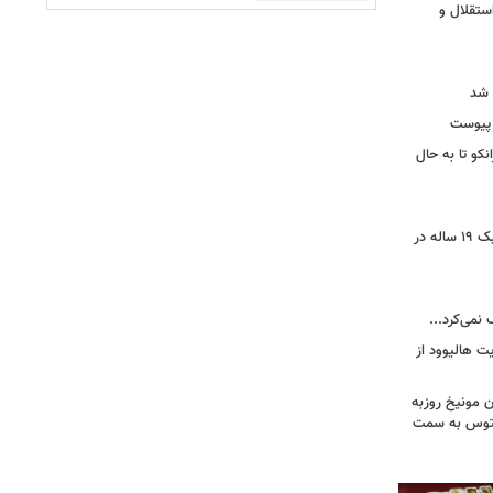
ستقلال و
 شد
 پیوست
نکو تا به حال
رونمایی از خرید جدید پرسپولیس؛ هافبک ۱۹ ساله در
 نمی‌کرد...
ت هالیوود از
رن مونیخ روزبه
وونتوس به سمت