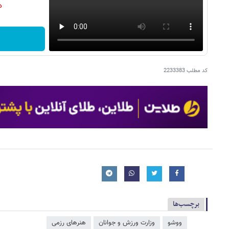
دن
کد مطلب
2233383
برچسب‌ها
ووشو
وزارت ورزش و جوانان
هنرهای رزمی