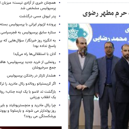
همچنان خبری از آزادی نیست؛ میزبان ا
پرسپولیس مشخص شد
ه حرم مطهر رضوی
پدر لیونل مسی درگذشت
پرونده لژیونر ایرانی با پرسپولیس بسته
ستاره سابق پرسپولیس به فجرسپاسی
به انگیزه روز خبرنگار/ سؤال‌هایی که برا
پاسخ نداده بود!
آدان با استقلالی‌ها راه می‌آید!
جمع سرخپوشان
هشدار تارتار در رختکن پرسپولیس
اگر کریستیانو رونالدو رئال مادرید را ترک
بازگشت تد لاسو با یک ایده جذاب؛ روای
یک انقلاب ورزشی
چرا رئال مادرید و منچستریونایتد و بای
روز پولدارتر می شوند و بارسلونا و ی
ورشکستگی می روند؟