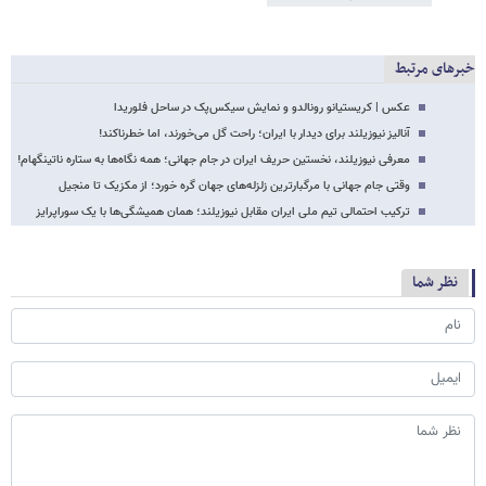
خبرهای مرتبط
عکس | کریستیانو رونالدو و نمایش سیکس‌پک در ساحل فلوریدا
آنالیز نیوزیلند برای دیدار با ایران؛ راحت گل می‌خورند، اما خطرناکند!
معرفی نیوزیلند، نخستین حریف ایران در جام جهانی؛ همه نگاه‌ها به ستاره ناتینگهام!
وقتی جام جهانی با مرگبارترین زلزله‌های جهان گره خورد؛ از مکزیک تا منجیل
ترکیب احتمالی تیم ملی ایران مقابل نیوزیلند؛ همان همیشگی‌ها با یک سوراپرایز
نظر شما