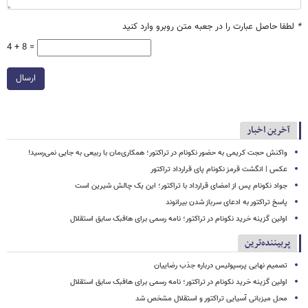
*
لطفا حاصل عبارت را در جعبه متن روبرو وارد کنید
4 + 8 =
ارسال
آخرین اخبار
واکنش حجت کریمی به حضور نکونام در تراکتور؛ همکاری‌مان با ربیعی به جایی نمی‌رسید!
عکس | انگشت قرمز نکونام پای قرارداد تراکتور
جواد نکونام پس از امضای قرارداد با تراکتور؛ این یک چالش شیرین است
پاسخ تراکتور به ادعای سرباز شدن بیرانوند
اولین گزینه خرید نکونام در تراکتور؛ نامه رسمی برای هافبک سابق استقلال
پربیننده‌ترین
تصمیم نهایی پرسپولیس درباره جذب رضاییان
اولین گزینه خرید نکونام در تراکتور؛ نامه رسمی برای هافبک سابق استقلال
محل میزبانی آسیایی تراکتور و استقلال مشخص شد