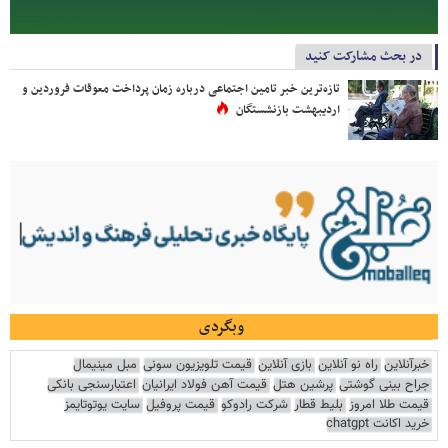
در بحث مشارکت کنید
تازه‌ترین خبر تامین اجتماعی درباره زمان پرداخت معوقات فروردین و
اردیبهشت بازنشستگان
وبگردی
خبرآنلاین
راه نو آنلاین
بازی آنلاین
قیمت تلویزیون سونی
مبل مینیمال
جراح بینی گوشتی
پرشین هتل
قیمت آهن فولاد ایرانیان
اعتبارسنجی بانکی
قیمت طلا امروز
بلیط قطار
شرکت رادوکو
قیمت پروفیل
سایت یوتوتایمز
خرید اکانت chatgpt