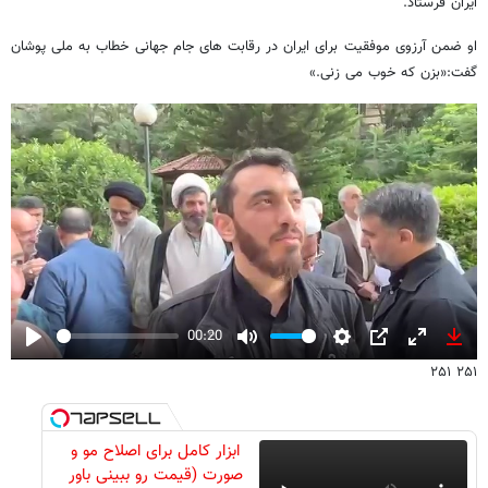
ایران فرستاد.
او ضمن آرزوی موفقیت برای ایران در رقابت های جام جهانی خطاب به ملی پوشان
گفت:«بزن که خوب می زنی.»
00:20
Play
Mute
Settings
PIP
Enter
Down
۲۵۱ ۲۵۱
fullscreen
ابزار کامل برای اصلاح مو و
صورت (قیمت رو ببینی باور