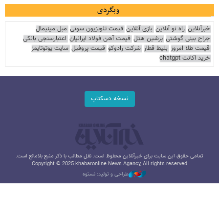
وبگردی
خبرآنلاین
راه نو آنلاین
بازی آنلاین
قیمت تلویزیون سونی
مبل مینیمال
جراح بینی گوشتی
پرشین هتل
قیمت آهن فولاد ایرانیان
اعتبارسنجی بانکی
قیمت طلا امروز
بلیط قطار
شرکت رادوکو
قیمت پروفیل
سایت یوتوتایمز
خرید اکانت chatgpt
نسخه دسکتاپ
تمامی حقوق این سایت برای خبرآنلاین محفوظ است. نقل مطالب با ذکر منبع بلامانع است.
Copyright © 2025 khabaronline News Agancy, All rights reserved
طراحی و تولید: نستوه