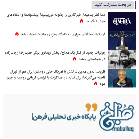
در بحث مشارکت کنید
شما نظر بدهید/ خبرآنلاین را چگونه می‌بینید؟ پیشنهادها و انتقادهای
خود را بگویید
قوه قضائیه: آقای خرازی به دادگاه ویژه روحانیت احضار شد
جزئیات جدید از قتل یک مداح/ پخش ویدئوی پیکر حمیدرضا رجب‌زاده
در شبکه‌های معاند
ظریف: بدون مدیریت تنش با آمریکا، حتی دوستان ایران هم از تهران
فاصله می‌گیرند/ایران نباید در مذاکرات با ترامپ قربانی روسیه و چین
شود