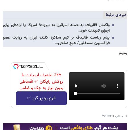
خبرهای مرتبط
واکنش قالیباف به حمله اسرائیل به بیروت/ آمریکا یا اراده‌ای برای
اجرای تعهدات خود…
پیام ریاست قالیباف بر تیم مذاکره کننده ایران به روایت عضو
فراکسیون مستقلین/ هیچ صلحی…
۲۹۲۹
٪۲۵ تخفیف ایمپلنت با
روکش رایگان ✅ اقساطی
بدون نیاز به چک و ضامن
فرم رو پر کن ✅
کد مطلب
2233391