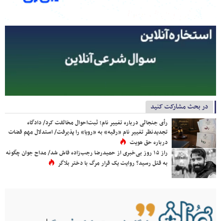
در بحث مشارکت کنید
رأی جنجالی درباره تغییر نام؛ ثبت‌احوال مخالفت کرد/ دادگاه
تجدیدنظر تغییر نام «رقیه» به «رویا» را پذیرفت/ استدلال مهم قضات
درباره حق هویت
راز ۱۵ روز بی‌خبری از حمیدرضا رجب‌زاده فاش شد/ مداح جوان چگونه
به قتل رسید؟ روایت یک قرار مرگ با دختر بلاگر