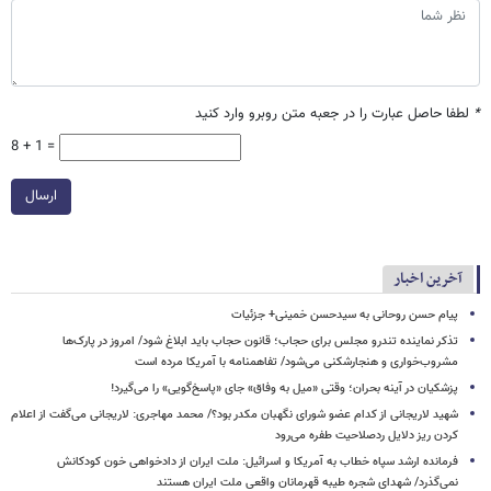
*
لطفا حاصل عبارت را در جعبه متن روبرو وارد کنید
8 + 1 =
ارسال
آخرین اخبار
پیام حسن روحانی به سیدحسن خمینی+ جزئیات
تذکر نماینده تندرو مجلس برای حجاب؛ قانون حجاب باید ابلاغ شود/ امروز در پارک‌ها
مشروب‌خواری و هنجارشکنی می‌شود/ تفاهمنامه با آمریکا مرده است
پزشکیان در آینه بحران؛ وقتی «میل به وفاق» جای «پاسخ‌گویی» را می‌گیرد!
شهید لاریجانی از کدام عضو شورای نگهبان مکدر بود؟/ محمد مهاجری: لاریجانی می‌گفت از اعلام
کردن ریز دلایل ردصلاحیت طفره می‌رود
فرمانده ارشد سپاه خطاب به آمریکا و اسرائیل: ملت ایران از دادخواهی خون کودکانش
نمی‌گذرد/ شهدای شجره طیبه قهرمانان واقعی ملت ایران هستند