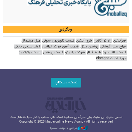
وبگردی
خبرآنلاین
راه نو آنلاین
بازی آنلاین
قیمت تلویزیون سونی
مبل مینیمال
جراح بینی گوشتی
پرشین هتل
قیمت آهن فولاد ایرانیان
اعتبارسنجی بانکی
قیمت طلا امروز
بلیط قطار
شرکت رادوکو
قیمت پروفیل
سایت یوتوتایمز
خرید اکانت chatgpt
نسخه دسکتاپ
تمامی حقوق این سایت برای خبرآنلاین محفوظ است. نقل مطالب با ذکر منبع بلامانع است.
Copyright © 2025 khabaronline News Agancy, All rights reserved
طراحی و تولید: نستوه