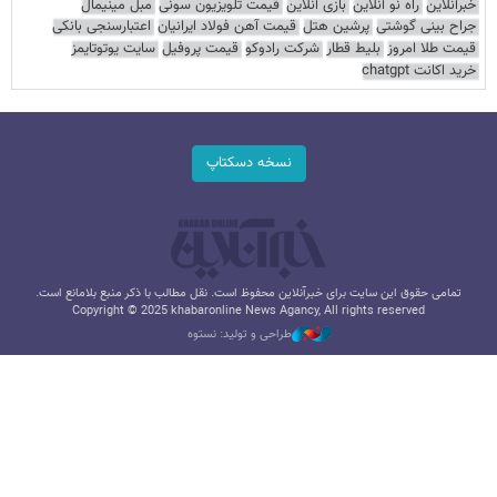
خبرآنلاین
راه نو آنلاین
بازی آنلاین
قیمت تلویزیون سونی
مبل مینیمال
جراح بینی گوشتی
پرشین هتل
قیمت آهن فولاد ایرانیان
اعتبارسنجی بانکی
قیمت طلا امروز
بلیط قطار
شرکت رادوکو
قیمت پروفیل
سایت یوتوتایمز
خرید اکانت chatgpt
نسخه دسکتاپ
تمامی حقوق این سایت برای خبرآنلاین محفوظ است. نقل مطالب با ذکر منبع بلامانع است.
Copyright © 2025 khabaronline News Agancy, All rights reserved
طراحی و تولید: نستوه