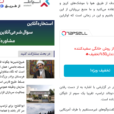
می‌کنم همه می‌دانند که وقتی به بیش از ۱۰ هزار هدف از طریق هوا با موشک‌های کروز و
ه می‌کنید و ما منبع بی‌پایانی از این
 باشیم و این در زمانی است که اوکراین
 از روش خانگی سفیدکننده
در بحث مشارکت کنید
دان50%تخفیف🔥
شیخ‌نشین‌ها چگونه فک
مسجدجامعی: عمان تن
تخفیف ویژه!
است که نگاه متفاوتی 
عربستان برادر بزرگ‌
مسلط خلیج فارس ا
سازمان وظیفه عمومی 
ر در گزارشی با اشاره به از دست رفتن
معافیت سربازان فراری
ونالد ترامپ، تقریبا یک سوم از ناوگان
داده است.
ابوالفتح: برای ترامپ
 سال گذشته در حالی‌که گفت‌وگوهای غیرمستقیم با طرف آمریکایی
سر کار باشد یا عمامه/