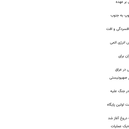
بر عهده
: ارتش اسرائیل در یک روز ۱۱۳ توپ به جنوب
ز افسردگی و افت
س انرژی اتمی
ن برای
 در عراق
یم صهیونیستی
ر جنگ علیه
 اولین پایگاه
 دروغ آغاز شد
 «یک عملیات