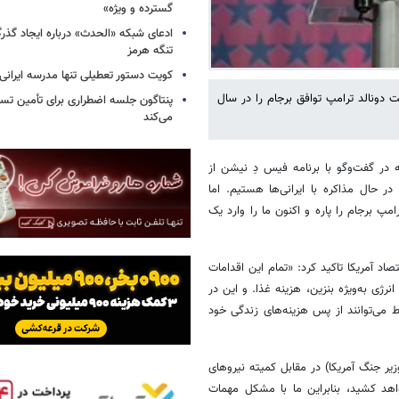
گسترده و ویژه»
ادعای شبکه «الحدث» درباره ایجاد گذر
تنگه هرمز
کویت دستور تعطیلی تنها مدرسه ایرانی 
ت دونالد ترامپ توافق برجام را در سال
پنتاگون جلسه اضطراری برای تأمین تسل
می‌کند
ه در گفت‌وگو با برنامه فیس دِ نیشن از
 حال مذاکره با ایرانی‌ها هستیم. اما
! ما به این نقطه رسیدیم زیرا در سال ۲۰۱۸، دونالد ترامپ برجام را پاره و اکنون ما را وارد یک
اد آمریکا تاکید کرد: «تمام این اقدامات
نرژی به‌ویژه بنزین، هزینه غذا. و این در
می‌توانند از پس هزینه‌های زندگی خود
ر جنگ آمریکا) در مقابل کمیته نیروهای
د کشید، بنابراین ما با مشکل مهمات