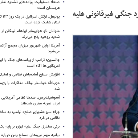
صنعا: مسئولیت پیامدهای تشدید تنش 
عربستان است
رد جنگی غیرقانونی علیه
یونیفل
لبنان شلیک کرده است
ملوانان ناو هواپیمابر آبراهام لینکلن ا
شدید روحیه رنج می‌برند
آمریکا اوایل شهریور میزبان مجمع آژان
می‌شود
جانسون: ترامپ از پیامدهای جنگ با ایرا
آمریکایی‌ها آگاه است
افزایش سطح آماده‌باش نظامی و امنیتی
حزب‌الله خواستار توقف مذاکرات با رژ
شد
آسوشیتدپرس: صدها نظامی آمریکایی د
ایران ضربه مغزی شده‌اند
چراغ سبز «شورای صلح» ترامپ به ساخت
نظامی در غزه
برنی سندرز: جنگ علیه ایران بر پایه یک
بیانیه مهم نیروهای مسلح یمن درباره