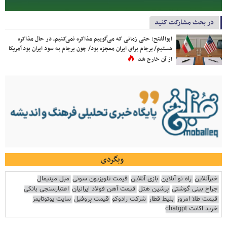
در بحث مشارکت کنید
ابوالفتح: حتی زمانی که می‌گوییم مذاکره نمی‌کنیم، در حال مذاکره
هستیم/ برجام برای ایران معجزه بود/ چون برجام به سود ایران بود آمریکا
از آن خارج شد
وبگردی
خبرآنلاین
راه نو آنلاین
بازی آنلاین
قیمت تلویزیون سونی
مبل مینیمال
جراح بینی گوشتی
پرشین هتل
قیمت آهن فولاد ایرانیان
اعتبارسنجی بانکی
قیمت طلا امروز
بلیط قطار
شرکت رادوکو
قیمت پروفیل
سایت یوتوتایمز
خرید اکانت chatgpt