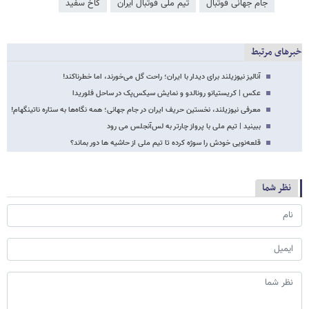
جام جهانی فوتبال
تیم ملی فوتبال ایران
کاخ سفید
خبرهای مرتبط
آنالیز نیوزیلند برای دیدار با ایران؛ راحت گل می‌خورند، اما خطرناکند!
عکس | کریستیانو رونالدو و نمایش سیکس‌پک در ساحل فلوریدا
معرفی نیوزیلند، نخستین حریف ایران در جام جهانی؛ همه نگاه‌ها به ستاره ناتینگهام!
ببینید | تیم ملی با پرواز چارتر به لس‌آنجلس می رود
قلعه‌نویی خودش را سوژه کرده تا تیم ملی از حاشیه ها دور بماند؟
نظر شما