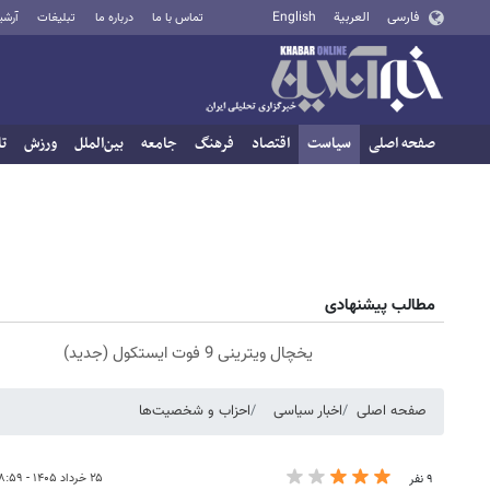
فارسی
العربية
English
تماس با ما
درباره ما
تبلیغات
آرشی
صفحه اصلی
سیاست
اقتصاد
فرهنگ
جامعه
بین‌الملل
ورزش
تا
مطالب پیشنهادی
یخچال ویترینی 9 فوت ایستکول (جدید)
صفحه اصلی
اخبار سیاسی
احزاب و شخصیت‌ها
۲۵ خرداد ۱۴۰۵ - ۱۸:۵۹
۹ نفر