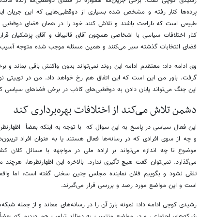
رشیدی کوچی گفت: برخی جریان‌ها همواره در فضای دوقطبی‌ها زنده مانده‌ا
پرده‌ها کنار رفته و مشخص شده بسیاری از دوقطبی‌هایی که این جریان ایج
طبیعی است که ناراحت باشند و تلاش کنند خود را در همان فضای دوقطبی ح
کنار اختلافات سیاسی با اشخاصی همچون آقای قالیباف و آقای پزشکیان قرار
فضای انتخابات گذشته سیر می‌کنند و همین مسئله موجب شده متوجه آسیب‌های
وی ادامه داد: معتقدم ادامه این روند نمی‌تواند بدون واکنش باقی بماند و 
گرفت. باور من این است که این اتفاق هم رخ خواهد داد. من در توییتی نو
این جنگ می‌تواند پایان دادن به دوقطبی‌های کاذب در برخی فضاهای سیاسی کشو
دشمن تلاش می‌کند از اختلافات بهره‌برداری کند
این فعال سیاسی در پاسخ به این سوال که با توجه به اینکه بعضاً اظهارنظرها
و چه از سوی افرادی که در رسانه‌ها فعال هستند یا به عنوان افراد تریبون‌
موضوع تا چه اندازه می‌تواند بر اراده ملی در مواجهه با مسائل کلان کشور 
می‌گذارد. نمی‌توان گفت هیچ تأثیری ندارد. بالاخره این اظهارنظرها، هرچن
تلقی نشود و بگوییم فلان نماینده مجلس چنین سخنی گفته است، اما واق
است و این مواضع مورد رصد و بررسی قرار می‌گیرند.
رشیدی کوچی ادامه داد: نمونه بارز آن را در رسانه‌های معاند و از جمله شبک
شبکه‌های اجتماعی و در مواضع منتسب به دونالد ترامپ هم دیدیم که بعضاً ا