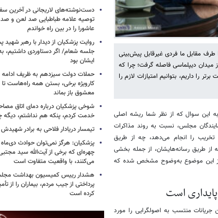
دست‌نوشته‌های لاریجانی در آخرین سفر
توصیه علامه طباطبایی صد لعن و صد 
عاشورا را در بین راه خواندم
روایت پزشکیان از دیدار با رهبر شهید پس
جلسه شعام/ اگر دستاوردی داشتیم، به
ا طرف مقابل ما فردی غیرقابل پیش‌بینی
ایشان بود
از میدان دیپلماسی فاصله گرفت؛ چرا که
حملات دولت سیزدهم به ظریف ادامه دا
رتر را داریم، بتوانیم امتیازات لازم را
کارویژه برخی، بستن همه راه‌هاست تا ت
معشوق باز بماند
شوخی پزشکیان درباره دمای اتاق مصاح
ه این سوال که از نظر شما ریشه اصلی
خدمت کردم، پنکه هم نداشتم، دیگه 
ایندگان مجلس، نسبت به روند مذاکرات
تیمسار دریادار فلاحی به برادر شهیدش
 تخریب را انجام می‌دهد، چه از طریق
پزشکیان: هرگز نمی‌توان حوادث دی‌ماه را 
 از طریق رسانه‌هایشان، از جمله بخشی
چهره‌ای که برخی از آیت‌الله سید مجتبی
مروز این موضوع به‌وضوح مشخص شده که
می‌کنند، با واقعیت متفاوت است
هشدار رییس کمیسیون بهداشت مجلس
پرداختی از جیب مردم، بیماران را از تأمی
 پایداری است
کرده است
ین جریانات منتسب به اصولگرایی را مورد