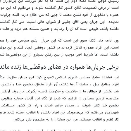
رشیدی کوچی گفت: نکته دوم این است که به نظر می‌رسد این بزرگواران به ا
است از برخی تصمیمات کلان کشور کنار گذاشته شوند و می‌دانیم که این مو
همراه با دلخوری از خود نشان دهند. تا جایی که من اطلاع دارم، البته جزئیات آن 
نماینده این جریان یعنی آقای جلیلی از شورای عالی امنیت ملی کنار گذ
داشته باشد، طبیعی است که آن را برنتابند و همین مسئله هم مزید بر علت 
وی ادامه داد: نکته سوم این است که این جریان، بقای سیاسی خود را هموا
است. این افراد همواره تلاش کرده‌اند در کشور دوقطبی ایجاد کنند و این دوقط
داشته است. اما شرایط اخیر موجب از بین رفتن بسیاری از این دوقطبی‌ها ش
برخی جریان‌ها همواره در فضای دوقطبی‌ها زنده مانده
این نماینده سابق مجلس شورای اسلامی تصریح کرد: این جریان سال‌ها متأسفا
افراد مطابق میل و سلیقه آن‌ها نباشد، آن افراد منافق، دشمن خدا و دشمن
شد بخشی از جوانان ما از حاکمیت و حکومت فاصله بگیرند. این روند آن‌قدر اد
مشاهده کردیم بسیاری از افرادی که شاید از نگاه این آقایان حجاب مطلوبی
دشمن خدا تلقی شوند، در میدان حاضر شدند و پای کار کشور ایستادند.
شهیدمان می‌افتیم که می‌فرمودند این افراد دلشان با انقلاب است؛ شاید ظاهر
کار نظام و انقلاب هستند. من این سخنان را به مضمون نقل می‌کنم.