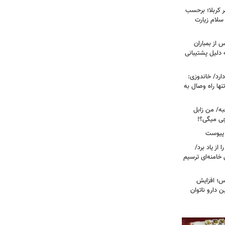
 کربلا؛ برحسب
سلام زیارت
 از بمباران
 دلیل پشتیبانی
رد/ خاندوزی:
نها راه وصال به
به/ من زابل
چی میگی؟!
 پیوست
از یاد برد/
 خامنه‌ای ترسیم
؛ افزایش
ن دارو ناتوان