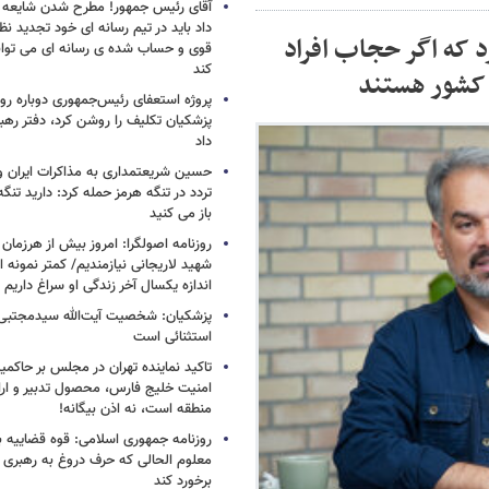
آقای رئیس جمهور! مطرح شدن شایعه ا
داد باید در تیم رسانه ای خود تجدید نظر
د که اگر حجاب افراد
قوی و حساب شده ی رسانه ای می توان
کند
 کشور هستند
پروژه استعفای رئیس‌جمهوری دوباره روی
پزشکیان تکلیف را روشن کرد، دفتر ره
داد
حسین شریعتمداری به مذاکرات ایران و
تردد در تنگه هرمز حمله کرد: دارید تنگه 
باز می کنید
روزنامه اصولگرا: امروز بیش از هرزمان 
شهید لاریجانی نیازمندیم/ کمتر نمونه ا
اندازه یکسال آخر زندگی او سراغ داریم
پزشکیان: شخصیت آیت‌الله سیدمجتبی 
استثنائی است
تاکید نماینده تهران در مجلس بر حاکمی
امنیت خلیج فارس، محصول تدبیر و ار
منطقه است، نه اذن بیگانه!
روزنامه جمهوری اسلامی: قوه قضاییه با
معلوم الحالی که حرف دروغ به رهبری 
برخورد کند