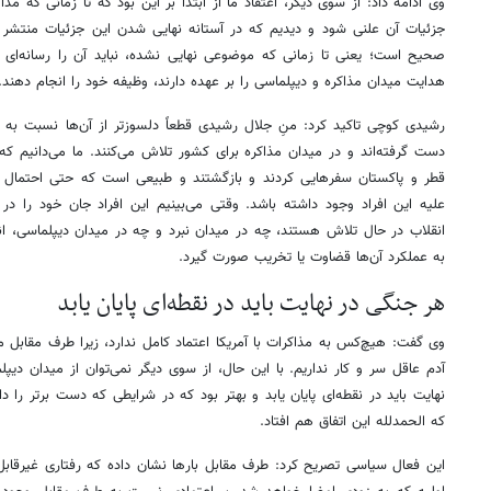
وی ادامه داد: از سوی دیگر، اعتقاد ما از ابتدا بر این بود که تا زمانی که م
جزئیات آن علنی شود و دیدیم که در آستانه نهایی شدن این جزئیات منتش
صحیح است؛ یعنی تا زمانی که موضوعی نهایی نشده، نباید آن را رسانه‌ای ک
هدایت میدان مذاکره و دیپلماسی را بر عهده دارند، وظیفه خود را انجام دهند.
رشیدی کوچی تاکید کرد: منِ جلال رشیدی قطعاً دلسوزتر از آن‌ها نسبت به 
دست گرفته‌اند و در میدان مذاکره برای کشور تلاش می‌کنند. ما می‌دانیم که 
قطر و پاکستان سفرهایی کردند و بازگشتند و طبیعی است که حتی احتمال 
علیه این افراد وجود داشته باشد. وقتی می‌بینیم این افراد جان خود را در
انقلاب در حال تلاش هستند، چه در میدان نبرد و چه در میدان دیپلماسی، 
به عملکرد آن‌ها قضاوت یا تخریب صورت گیرد.
هر جنگی در نهایت باید در نقطه‌ای پایان یابد
وی گفت: هیچ‌کس به مذاکرات با آمریکا اعتماد کامل ندارد، زیرا طرف مقابل م
آدم عاقل سر و کار نداریم. با این حال، از سوی دیگر نمی‌توان از میدان دی
نهایت باید در نقطه‌ای پایان یابد و بهتر بود که در شرایطی که دست برتر را دا
که الحمدلله این اتفاق هم افتاد.
این فعال سیاسی تصریح کرد: طرف مقابل بارها نشان داده که رفتاری غیرقابل پ