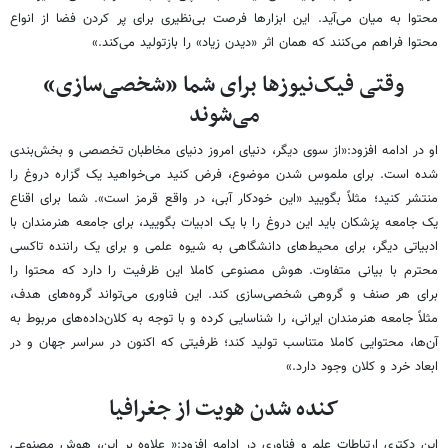
محتوا به میان می‌آید. این ابزارها فرصت بی‌نظیری برای پر کردن فضا از انواع
محتوا فراهم می‌کنند که همان اثر «دیدن زیاد» را بازتولید می‌کند.»
وقتی فیک‌نیوزها برای شما «شخصی‌سازی»
می‌شوند
او در ادامه افزود:«از سوی دیگر، دنیای امروز دنیای مخاطبان تخصصی و بخش‌بندی
شده است. برای ملموس شدن موضوع، فرض کنید می‌خواهید یک گزاره دروغ را
منتشر کنید؛ مثلاً بگویید «این خودکار آبی، در واقع قرمز است». شما برای اقناع
یک جامعه پزشکان باید این دروغ را با یک ادبیات بگویید، برای جامعه هنرمندان با
ادبیاتی دیگر، برای محیط‌های دانشگاهی به شیوه علمی و برای یک راننده تاکسی
محترم با بیانی متفاوت. هوش مصنوعی کاملا این ظرفیت را دارد که محتوا را
برای هر صنف و گروهی شخصی‌سازی کند. این فناوری می‌تواند گروه‌های هدف،
مثلاً جامعه هنرمندان ایرانی، را شناسایی کرده و با توجه به کلان‌داده‌های مربوط به
آن‌ها، محتوایی کاملا متناسب تولید کند؛ ظرفیتی که اکنون در سراسر جهان و در
ابعاد خرد و کلان وجود دارد.»
کنده شدن هویت از جغرافیا
این دکتری ارتباطات علم و فناوری در ادامه افزود:« علاوه بر این، هوش مصنوعی