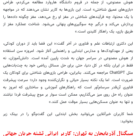
هوش مصنوعی، از جمله در فروم دانشگاه هاروارد مطالعه می‌کردم، طراحی
«بازی‌های عمیق شناختی» است. این بازی‌ها به کاربر نشان می‌دهند که در مواجهه
با یک محتوا، چه فرآیندهای شناختی در مغز او رخ می‌دهد، مغز چگونه داده‌ها را
پردازش می‌کند و درگیر چه سوگیری‌های پنهانی می‌شود. شناخت عملکرد مغز از
طریق بازی، یک راهکار کلیدی است.»
این دکتری ارتباطات علم و فناوری در آخر گفت:« این فضا باید از دوران کودکی،
یعنی از مهدکودک‌ها و مدارس ابتدایی و راهنمایی آغاز شود. امروزه سن استفاده
از هوش مصنوعی در سراسر جهان به شدت پایین آمده است. دانش‌آموزان، نه
فقط در ایران بلکه در کل دنیا، حتی برای حل مسائل ریاضی خود به چت‌بات‌هایی
مثل ChatGPT مراجعه می‌کنند. بنابراین، طراحی بازی‌های شناختی برای کودکان یک
ضرورت است. اما یک نکته بسیار حیاتی و نگران‌کننده وجود دارد؛ سرعت پیشرفت
فناوری آن‌قدر سرسام‌آور است که راهکارهای آموزشی و ساختاری که امروز به
عنوان راه حل روی میز می‌گذاریم، ممکن است سوار بر موج پیشرفت فردا نباشند
و تنها به عنوان مسکن‌هایی بسیار موقت عمل کنند.»
شما کاربران خبرآنلاین می‌توانید بخش ابتدایی این گفت‌وگو را در بینک زیر
بخوانید:
سیگنال آذربایجان به تهران: کاربر ایرانی تشنه جریان جهانی