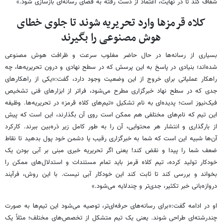
شفاف کند تا در نهایت، اعتماد از دست رفته به فضای رسانه‌ای بازسازی شود.»
کلاه قرمزها وارد تحریریه شوند تا جلوی خطای
هوش مصنوعی را بگیرند
بسیاری از رسانه‌ها در حال حاضر مغلوب سرعت و ظرافت هوش مصنوعی
شده‌اند؛ بنیادی در پاسخ به این پرسش که در سطح نهادی و درون تحریریه‌ها، چه
راهکار عملیاتی برای خروج از این وضعیت وجود دارد، گفت:«یکی از راهکارهای
جدی که در سطح نهاد خبرگزاری مطرح می‌شود، فراتر از ابزارهای فنی تشخیص
فیک‌نیوز است؛ پدیده‌ای به نام تشکیل «تیم‌های کلاه قرمز» در تحریریه‌ها. وظیفه
این تیم که نام‌های مختلفی هم ممکن است روی آن بگذارند، این است که پیش
از بارگذاری و انتشار هر محتوایی، آن را به طور کامل زیر ذره‌بین ببرند. کارکرد
آن‌ها شبیه این است که شما به خبرگزاری رقیب یا دشمن خود پول بدهید تا نقاط
ضعف شما را پیدا و نقض کند! یعنی اگر تحریریه خبری مبنی بر آبی بودن یک
خودکار تولید کرده، تیم کلاه قرمز باید تمام مستندات و استدلال‌های ممکن را
بخواند و بررسی کند تا ثابت کند این خودکار آبی نیست. با این روش، فرآیند
دروازه‌بانی خبر تکثیر، جدی‌تر و چندلایه می‌شود.»
او در ادامه گفت:«برای رسانه‌های حرفه‌ای‌تر، توصیه می‌شود این تیم‌ها به صورت
چندرشته‌ای طراحی شوند. یعنی یک تیم متشکل از تخصص‌های مختلف؛ مثلاً یک