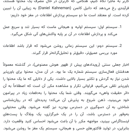
کاربر به ماجرا نگاه کنیم، هنگامی که کاربران در حال مصرف یک محتوا هستند،
فرآیندی رخ می‌دهد که دانیل کانمن (Daniel Kahneman) به زیبایی آن را تبیین
کرده است. او معتقد است ما دو سیستم پردازش اطلاعات در مغز خود داریم:
سیستم اول: سیستم اولیه و هیجانی ماست که بسیار تند و سریع عمل
می‌کند و پردازش اطلاعات در آن بر پایه واکنش‌های آنی شکل می‌گیرد.
سیستم دوم: این سیستم زمانی روشن می‌شود که قرار باشد اطلاعات
مورد بررسی عمیق‌تر، دقیق‌تر و تحلیل‌گرانه‌تر قرار گیرند.
اخبار جعلی سنتی (رویدادهای پیش از ظهور هوش مصنوعی)، در گذشته معمولاً
هدفشان فعال‌سازی سیستم شماره یک ما بود. در آن مدل، محتوا برای باورپذیر
شدن نیاز به گردش و تکثیر بسیار بالایی داشت. یکی از دلایلی که ما یک محتوا را
باورپذیر تلقی می‌کنیم، فراوانی تکرار و مشاهده مکرر آن است که اصطلاحاً به آن
«اثر حقیقت واهی» می‌گویند. وقتی شما یک محتوا را به‌دفعات زیاد در پیرامون
خود می‌بینید، ذهن شروع به پذیرش آن می‌کند؛ پدیده‌ای که در روان‌شناسی
شناختی به آن «سوگیری در دسترس بودن» نیز گفته می‌شود. وقتی محتوایی
به‌وفور در دسترس باشد، آن را در یک خبرگزاری، یک وبلاگ یا پست‌های
اینستاگرامی ببینید، مواجهه مکرر با آن باعث می‌شود احساس کنید واقعیت دارد.
بنابراین، در تولید فاکتورهای حسی و هیجانی، سیستم یک مغز ما روشن می‌شود.