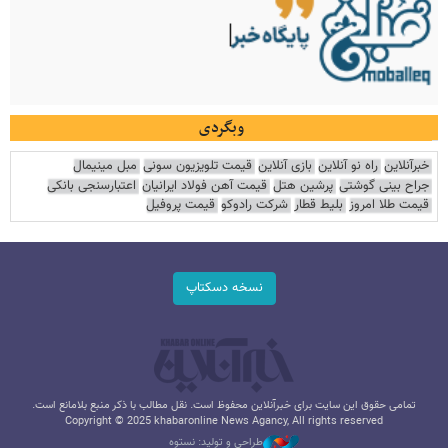
وبگردی
خبرآنلاین
راه نو آنلاین
بازی آنلاین
قیمت تلویزیون سونی
مبل مینیمال
جراح بینی گوشتی
پرشین هتل
قیمت آهن فولاد ایرانیان
اعتبارسنجی بانکی
قیمت طلا امروز
بلیط قطار
شرکت رادوکو
قیمت پروفیل
نسخه دسکتاپ
تمامی حقوق این سایت برای خبرآنلاین محفوظ است. نقل مطالب با ذکر منبع بلامانع است.
Copyright © 2025 khabaronline News Agancy, All rights reserved
طراحی و تولید: نستوه