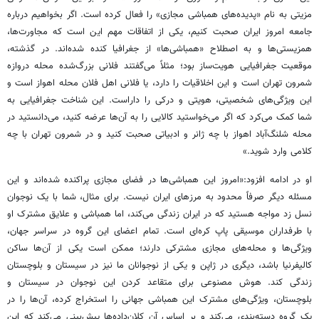
مزیتی به نام «پدیده‌های همباشی مجازی» را فعال کرده است. اگر بخواهیم درباره
جامعه امروز ایران صحبت کنیم، یکی از اتفاقات مهم این است که مجاورت‌ها،
همزیستی‌ها و به اصطلاح «همباشی‌ها» از جغرافیا کنده شده‌اند. در گذشته،
موقعیت جغرافیایی هویت‌ساز بود؛ مثلاً می‌گفتند فلانی بزرگ‌شده محله دروازه
شمرون تهران است و این اخلاقیات را دارد، یا فلانی اهل فلان محله اهواز است و
این ویژگی‌های شخصیتی، هویتی و درکی را داراست. این شناخت جغرافیایی به
شما کمک می‌کرد که اگر می‌خواستید کالایی را به آن‌ها عرضه کنید، می‌دانستید در
محله شلنگ‌آباد اهواز با چه ژانر و ادبیاتی صحبت کنید و در شمرون تهران با چه
کلامی وارد شوید.»
او در ادامه افزود:«امروز این همباشی‌ها در فضای مجازی پراکنده شده‌اند و این
مسئله دیگر صرفاً محدود به مرزهای ایران نیست. برای مثال، شما با یک نوجوان
نسل زد مواجه هستید که در ایران زندگی می‌کند، اما همباشی و علایق مشترک او
با طرفداران موسیقی پاپ کره‌ای است. تمام اعضای این گروه در سراسر جهان،
ویژگی‌ها و محله‌های مجازی مشترکی دارند؛ ممکن است یکی از آن‌ها ساکن
کالیفرنیا باشد، دیگری در ژاپن و یکی از نوجوانان ما نیز در سیستان و بلوچستان
زندگی کند. هوش مصنوعی برای متقاعد کردن این نوجوان در سیستان و
بلوچستان، ویژگی‌های مشترک این همباشی جهانی را استخراج کرده، آن‌ها را در
یک گروه دسته‌بندی می‌کند و بر اساس آن کلان‌داده‌ها پیش‌بینی می‌کند که این