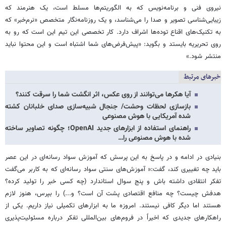
نیروی فنی و برنامه‌نویس که به الگوریتم‌ها مسلط است، یک هنرمند که
زیبایی‌شناسی تصویر و صدا را می‌شناسد، و یک روزنامه‌نگار متخصص «نرم‌خبر» که
به تکنیک‌های اقناع توده‌ها اشراف دارد. کار تخصصی این تیم این است که رو به
روی تحریریه بایستد و بگوید: «پیش‌فرض‌های شما اشتباه است و این محتوا نباید
منتشر شود.»
خبرهای مرتبط
آیا هکرها می‌توانند از روی عکس، اثر انگشت شما را سرقت کنند؟
بازسازی لحظات وحشت/ جنجال شبیه‌سازی صدای خلبانان کشته
شده آمریکایی با هوش مصنوعی
راهنمای استفاده از ابزارهای جدید OpenAI؛ چگونه تصاویر ساخته
شده با هوش مصنوعی را…
بنیادی در ادامه و در پاسخ به این پرسش که آموزش سواد رسانه‌ای در این عصر
باید چه تغییری کند، گفت:« آموزش‌های سنتی سواد رسانه‌ای که به کاربر می‌گفت
تفکر انتقادی داشته باش و پنج سوال استاندارد (چه کسی خبر را تولید کرده؟
هدفش چیست؟ چه منافع اقتصادی پشت آن است؟ و...) را بپرس، هنوز لازم
هستند اما دیگر کافی نیستند. امروزه ما به ابزارهای تکمیلی نیاز داریم. یکی از
راهکارهای جدیدی که اخیراً در فروم‌های بین‌المللی تفکر درباره مسئولیت‌پذیری