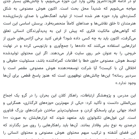
او در ادامه افزود:«امروز وقتی وارد این حوزه می‌شویم، با چالش‌های بسیار جدی
مواجه می‌شویم که شدیداً محل بحث است. اکنون هوش مصنوعی به شکل
گسترده‌ای وارد حوزه هنر شده است؛ از تولید آهنگ‌هایی با صدای بازسازی‌شده
هنرمندان تا خلق نقاشی‌ها و صداهای کاملاً منحصربه‌فرد. پرسش اساسی این است
که گواهی‌های مالکیت فکری که پیش از این به پدیدآورندگان انسانی تعلق
می‌گرفت، اکنون باید به چه کسی داده شود؟ فرض کنید برخی آژانس‌های خبری از
ابزارهایی استفاده می‌کنند که داده‌ها را جمع‌آوری و بازنویسی کرده و در نهایت
خروجی را به عنوان خبر روی سایت قرار می‌دهند. اگر این محتوای تولیدشده
توسط هوش مصنوعی حاوی خطا یا اطلاعات گمراه‌کننده باشد، مسئولیت حقوقی و
اخلاقی آن با کیست؟ آیا شرکت توسعه‌دهنده هوش مصنوعی مقصر است یا
سردبیر رسانه؟ این‌ها چالش‌های نوظهوری است که هنوز پاسخ قطعی برای آن‌ها
وجود ندارد.»
این مدرس و پژوهشگر ارتباطات، راهکار کلان این بحران را در گرو یک اجماع
بین‌المللی دانست و تأکید کرد: «یکی از مهم‌ترین حوزه‌های اثرگذاری، همگرایی و
اتحاد جهانی برای پاسخگو کردن و مسئولیت‌پذیر ساختن شرکت‌های بزرگ فناوری
است. این غول‌های تکنولوژی باید متعهد شوند که ابزارهایشان به صورت ۱۰۰
درصدی به نوع بشر وفادار بمانند. آن‌ها باید راهکارهایی را روی میز بگذارند که
این فضای آشفته و ترکیب مبهم محتوای هوش مصنوعی و محتوای انسانی را