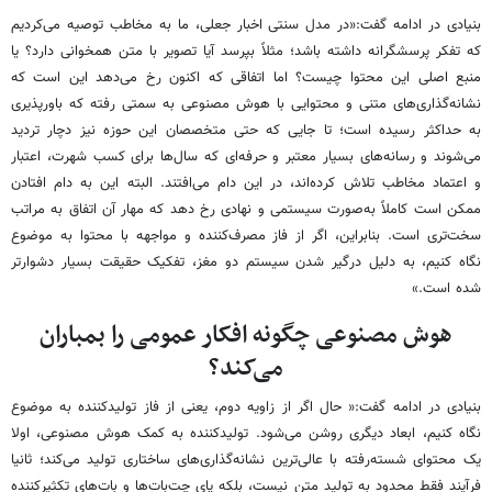
بنیادی در ادامه گفت:«در مدل سنتی اخبار جعلی، ما به مخاطب توصیه می‌کردیم
که تفکر پرسشگرانه داشته باشد؛ مثلاً بپرسد آیا تصویر با متن همخوانی دارد؟ یا
منبع اصلی این محتوا چیست؟ اما اتفاقی که اکنون رخ می‌دهد این است که
نشانه‌گذاری‌های متنی و محتوایی با هوش مصنوعی به سمتی رفته که باورپذیری
به حداکثر رسیده است؛ تا جایی که حتی متخصصان این حوزه نیز دچار تردید
می‌شوند و رسانه‌های بسیار معتبر و حرفه‌ای که سال‌ها برای کسب شهرت، اعتبار
و اعتماد مخاطب تلاش کرده‌اند، در این دام می‌افتند. البته این به دام افتادن
ممکن است کاملاً به‌صورت سیستمی و نهادی رخ دهد که مهار آن اتفاق به مراتب
سخت‌تری است. بنابراین، اگر از فاز مصرف‌کننده و مواجهه با محتوا به موضوع
نگاه کنیم، به دلیل درگیر شدن سیستم دو مغز، تفکیک حقیقت بسیار دشوارتر
شده است.»
هوش مصنوعی چگونه افکار عمومی را بمباران
می‌کند؟
بنیادی در ادامه گفت:« حال اگر از زاویه دوم، یعنی از فاز تولیدکننده به موضوع
نگاه کنیم، ابعاد دیگری روشن می‌شود. تولیدکننده به کمک هوش مصنوعی، اولا
یک محتوای شسته‌رفته با عالی‌ترین نشانه‌گذاری‌های ساختاری تولید می‌کند؛ ثانیا
فرآیند فقط محدود به تولید متن نیست، بلکه پای چت‌بات‌ها و بات‌های تکثیرکننده