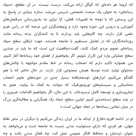
که لزوما هر داده‌ای که گوگل ارائه می‌کند، درست نیست. در آن مقطع، «سواد
رسانه‌ای» به عنوان یک مبحث تخصصی تدریس می‌شد. ستاره بنیادی در پاسخ به
این پرسش که با توجه به تغییرات فعلی، آیا نیازی به به‌روزرسانی سرفصل‌های
آموزشی و دروس این حوزه وجود دارد و پژوهشگران این عرصه که در راس هرم
علمی قرار دارند، چه گام‌هایی باید بردارند تا به کنشگران بدنه رسانه مانند
روزنامه‌نگاران که در تعامل مستقیم با جامعه هستند، جهت ارتقای سطح سواد
رسانه‌ای عموم مردم کمک کنند، گفت:«واقعیت این است که ما باید در چندین
سطح عملیاتی وارد این کارزار شویم. اگر بخواهیم از فضای خود رسانه‌ها آغاز کنیم،
من همواره تاکید دارم که اصحاب رسانه در خط مقدم مواجهه با چالش‌های
محتوای تولید شده توسط هوش مصنوعی قرار دارند. در حال حاضر که با هم
گفتگو می‌کنیم، ابزارهای توسعه‌یافته بسیار جدی در حوزه‌های علوم اعصاب
محاسباتی و سیستم‌های نورومورفیک که بتوانند به کمک ما بیایند، هنوز به
تجاری‌سازی و توسعه کامل نرسیده‌اند. با این حال، اگر بخواهیم اقدامات ضروری را
در چند سطح دسته‌بندی کنیم، اولین سطح، ایجاد یک همگرایی و مطالبه‌گری بزرگ
در میان تمامی رسانه‌ها در ابعاد جهانی است.»
او در ادامه افزود:«فارغ از اینکه ما در ایران زندگی می‌کنیم یا دیگران در سایر نقاط
جهان، هر فردی که دارای مسئولیت مدنی نسبت به جامعه است و می‌خواهد به
عنوان دیده‌بان و محافظ افکار عمومی عمل کند، چه فعال مدنی باشد و چه