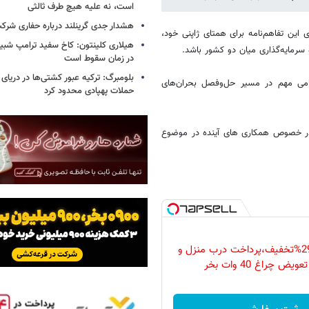
است، نه علیه هیچ طرف ثالثی
هشدار جدی گرینلند درباره حفاری شرکت
این تفاهم‌نامه برای همتای ژاپنی خود،
هیلاری کلینتون: کاخ سفید ترامپ شبی
 سرمایه‌گذاری میان دو کشور باشد.
در زمان سقوط است
بلومبرگ: ترکیه عبور کشتی‌ها در دریای 
 گامی مهم در مسیر حل‌وفصل بحران‌های
حملات پهپادی محدود کرد
در خصوص همکاری های آینده در موضوع
فقط امروز با 29%تخفیف،پرداخت درب منزل و
ویض چراغ 40 وات بخر