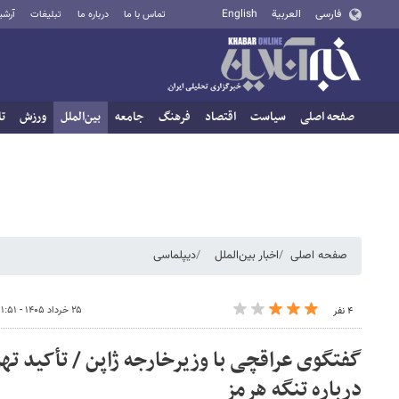
فارسی
العربية
English
تماس با ما
درباره ما
تبلیغات
آرشی
صفحه اصلی
سیاست
اقتصاد
فرهنگ
جامعه
بین‌الملل
ورزش
تا
صفحه اصلی
اخبار بین‌الملل
دیپلماسی
۲۵ خرداد ۱۴۰۵ - ۱۱:۵۱
۴ نفر
گفتگوی عراقچی با وزیرخارجه ژاپن / تأکید تهر
درباره تنگه هرمز