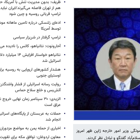
ظریف: بدون مدیریت تنش با آمریکا، حت
هم از تهران فاصله می‌گیرند/ایران نباید 
ترامپ قربانی روسیه و چین شود
ادعای زلنسکی درباره تامین ماهانه مو
توسط آمریکا
ترامپ گرفتار در شن‌زار سیاسی
آحارونوت: نتانیاهو، کاتس را نادیده می‌
نتانیاهو خواستار افزا
اسرائیل شد
هشدار کشورهای اروپایی به روسیه برا
اوستیای جنوبی
روایت رسانه اسرائیلی از فشار واشنگتن ب
آتش‌بس و خلع سلاح حماس
الزیدی: ۳۰ سپتامبر زمان نهایی خرو
عراق است
حملات به عربستان از پایگاه‌های اسرائی
انجام شد
اخباری از حمله یمن به مواضع مزدوران
تگی وزیر امور خارجه ژاپن ظهر امروز
معاون اردوغان: توافق مکه برای تقویت 
ام‌آباد گفتگو و تبادل نظر کردند.