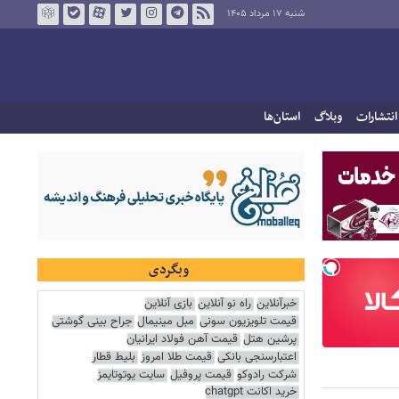
شنبه ۱۷ مرداد ۱۴۰۵
انتشارات
وبلاگ
استان‌ها
وبگردی
خبرآنلاین
راه نو آنلاین
بازی آنلاین
قیمت تلویزیون سونی
مبل مینیمال
جراح بینی گوشتی
پرشین هتل
قیمت آهن فولاد ایرانیان
اعتبارسنجی بانکی
قیمت طلا امروز
بلیط قطار
شرکت رادوکو
قیمت پروفیل
سایت یوتوتایمز
خرید اکانت chatgpt