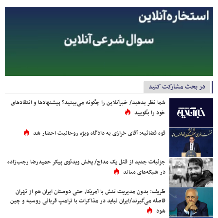
در بحث مشارکت کنید
شما نظر بدهید/ خبرآنلاین را چگونه می‌بینید؟ پیشنهادها و انتقادهای
خود را بگویید
قوه قضائیه: آقای خرازی به دادگاه ویژه روحانیت احضار شد
جزئیات جدید از قتل یک مداح/ پخش ویدئوی پیکر حمیدرضا رجب‌زاده
در شبکه‌های معاند
ظریف: بدون مدیریت تنش با آمریکا، حتی دوستان ایران هم از تهران
فاصله می‌گیرند/ایران نباید در مذاکرات با ترامپ قربانی روسیه و چین
شود