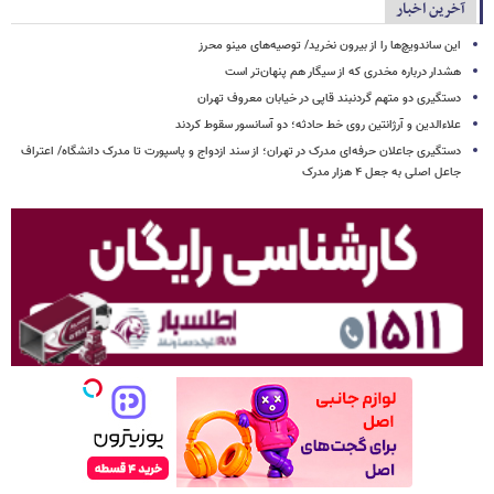
آخرین اخبار
این ساندویچ‌ها را از بیرون نخرید/ توصیه‌های مینو محرز
هشدار درباره مخدری که از سیگار هم پنهان‌تر است
دستگیری دو متهم گردنبند قاپی در خیابان معروف تهران
علاءالدین و آرژانتین روی خط حادثه؛ دو آسانسور سقوط کردند
دستگیری جاعلان حرفه‌ای مدرک در تهران؛ از سند ازدواج و پاسپورت تا مدرک دانشگاه/ اعتراف
جاعل اصلی به جعل ۴ هزار مدرک