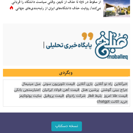
از سقوط در QS تا حذف از تایمز، وقتی سیاست دانشگاه را قربانی
می‌کند/ روایت حذف دانشگاه‌های ایران از رتبه‌بندی‌های جهانی
وبگردی
خبرآنلاین
راه نو آنلاین
بازی آنلاین
قیمت تلویزیون سونی
مبل مینیمال
جراح بینی گوشتی
پرشین هتل
قیمت آهن فولاد ایرانیان
اعتبارسنجی بانکی
قیمت طلا امروز
بلیط قطار
شرکت رادوکو
قیمت پروفیل
سایت یوتوتایمز
خرید اکانت chatgpt
نسخه دسکتاپ