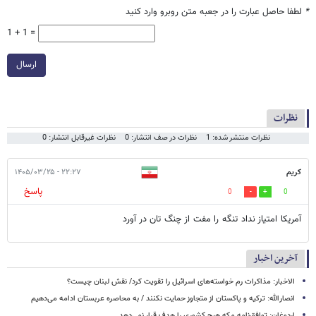
*
لطفا حاصل عبارت را در جعبه متن روبرو وارد کنید
1 + 1 =
ارسال
نظرات
نظرات منتشر شده: 1
نظرات در صف انتشار: 0
نظرات غیرقابل انتشار: 0
‌کریم
۲۲:۲۷ - ۱۴۰۵/۰۳/۲۵
پاسخ
0
0
آمریکا امتیاز نداد تنگه را مفت از چنگ تان در آورد
آخرین اخبار
الاخبار: مذاکرات رم خواسته‌های اسرائیل را تقویت کرد/ نقش لبنان چیست؟
انصارالله: ترکیه و پاکستان از متجاوز حمایت نکنند / به محاصره عربستان ادامه می‌دهیم
اردوغان: توافق‌نامه مکه هیچ کشوری را هدف قرار نمی‌دهد