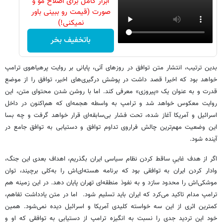
ابزار کامل برای اصلاح مو و
صورت (قیمت رو ببینی باور
نمیکنی!)
باتخفیف بخر
بدین ترتیب، انتشار متن توافق در روزهای آتی، پایانی بر روایت پرهیاهوی ترامپ
خواهد بود که اخیرا قصد داشت در پوشش درگیری‌های اخیر، توافق را از موضع
قدرت و به عنوان یک «پیروزی» معرفی کند. اما با روشن شدن محتوای متن، این
روایت معکوس خواهد شد و ترامپ به ‌واسطه هجمه‌ای که هم‌اکنون در داخل
اسرائیل و آمریکا آغاز شده، تحت فشار بی‌سابقه‌ای قرار خواهد گرفت و چه بسا
این وضعیت مهم‌ترین چالش فراروی تداوم توافق و دستیابی به توافق جامع در
آینده شود.
اگر از هدف غاییِ ساقط کردن نظام سیاسی ایران بگذریم، اهداف بعدی این جنگ،
وادار کردن ایران به توافقی بود که برنامه هسته‌ای‌اش را به‌کلی برچیند، توان
موشکی‌اش را محدود سازد و به نفوذ منطقه‌ای تهران پایان دهد. در این زمینه هم
ترامپ مدام تاکید می‌کرد که ایران باید تسلیم شود. اما در متن یادداشت تفاهم،
کمترین اثری از این سه خواسته کلیدی آمریکا و اسرائیل دیده نمی‌شود. همین
خود این تردید جدی را نسبت به انگیزه ترامپ از دستیابی به توافقی که او و