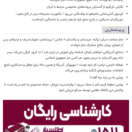
نگرانی تل‌آویو از گسترش پرونده‌های جاسوسی مرتبط با ایران
کپسول آتش‌نشانی نتانیاهو به واشنگتن می‌رود / مأموریت محرمانه درمر در کاخ سفید؛
دوربرگردان اسرائیل در طرح صلح غزه باز هم ترامپ را خشمگین کرده‌است
پربیننده‌ترین
نماز جماعت سران ترکیه، عربستان و پاکستان + عکس / بن‌سلمان، شهباز شریف و اردوغان پس
از امضای پیمان دفاع مشترک نماز خواندند
سناتور آمریکایی خواهان ارسال اسلحه برای شورش در ایران شد / تد کروز: فرقی نمی‌کند پسر
شاه روی کار بیاید یا مریم رجوی، هر کسی جز جمهوری اسلامی
توطئه خارجی ترامپ کار خود اوست / نیویورکر: آمریکا از همین حالا برای ابطال و دستکاری نتایج
انتخابات میان‌دوره‌ای کنگره برنامه‌ریزی می‌کند
پوتین به بن زاید چه گفت؟
پوتین خطوط قرمز ناتو را محک می‌زند / وال‌استریت ژورنال: حمله محدودی به ناتو در راه است تا
واکنش این ائتلاف نظامی توسط مسکو ارزیابی شود