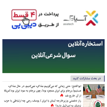
در بحث مشارکت کنید
ابوالفتح: حتی زمانی که می‌گوییم مذاکره نمی‌کنیم، در حال مذاکره
هستیم/ برجام برای ایران معجزه بود/ چون برجام به سود ایران بود آمریکا
از آن خارج شد
راز دشمنی وزیرخارجه لبنان با ایران / یوسف رجی چه ارتباطی با حزب
نزدیک به اسرائیل دارد؟