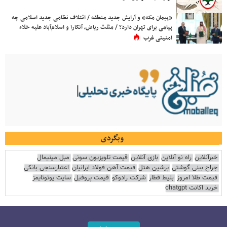
«پیمان مکه» و آرایش جدید منطقه / ائتلاف نظامی جدید اسلامی چه
پیامی برای تهران دارد؟ / مثلث ریاض، آنکارا و اسلام‌آباد علیه خلاء
امنیتی غرب
وبگردی
خبرآنلاین
راه نو آنلاین
بازی آنلاین
قیمت تلویزیون سونی
مبل مینیمال
جراح بینی گوشتی
پرشین هتل
قیمت آهن فولاد ایرانیان
اعتبارسنجی بانکی
قیمت طلا امروز
بلیط قطار
شرکت رادوکو
قیمت پروفیل
سایت یوتوتایمز
خرید اکانت chatgpt