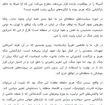
آمریکا را در موقعیت بازنده قرار می‌دهد، مطرح می‌کند؛ این که آیا صرفا به خاطر
بازگشایی تنگه هرمز بوده یا انگیزه‌های دیگری پشت قضیه است؟
در حوزه سیاست‌های منطقه‌ای نیز نه‌ تنها بندی علیه ایران وجود ندارد، بلکه
مفروض تعهد آمریکا به توقف جنگ در لبنان در قالب یک توافق با تهران به نوعی
«رسمیت‌ بخشیدن به نقش و نفوذ ایران» در منطقه است؛ فارغ از این که اسرائیل
به پایان جنگ در لبنان پایبند باشد یا خیر.
در کل، ما با تفاهمی تقریباً «یک‌جانبه» روبرو هستیم که در آن طرف آمریکایی
تعهدات متعددی را در قبال تنها یک تعهد ایران پذیرفته است: «بازگشایی تنگه
هرمز و بازگشت کشتیرانی به حالت عادی». جالب اینجاست که این تنگه پیش از
جنگ باز بود، اما خودِ جنگ، این اهرم راهبردی را خلق کرد و در اختیار ایران قرار
داد تا در نهایت با استفاده از آن، بدون دادن امتیازی در پرونده‌های هسته‌ای،
موشکی یا منطقه‌ای در توافق خرج کند.
در واقع، بستن تنگه هرمز «نقطه عطف» این جنگ بود که تثبیت آن می‌تواند
موازنه قدرت، ژئوپلیتیک، امنیت و اقتصاد منطقه را دستخوش تغییر بنیادین کند.
اما واکنش‌های اخیر ترامپ، به‌ ویژه پیام‌های شب گذشته‌اش که با شعف خاصی از
بازگشایی مسیر سوخت و سرازیر شدن نفت به بازارهای جهانی سخن می‌گفت به‌