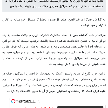
قالب یک توافق با تهران به نوعی «رسمیت‌ بخشیدن به نقش و نفوذ ایران» در
منطقه است؛ فارغ از این که اسرائیل به پایان جنگ در لبنان پایبند باشد یا خیر.
به گزارش خبرگزاری خبرآنلاین، صابر گل‌عنبری، تحلیل‌گر مسائل خاورمیانه در کانال
تلگرامی خود نوشت:
سرانجام شب گذشته پس از ماه‌ها مذاکرات فشرده، ایران و ایالات متحده به یک
توافق اولیه یا همان «یادداشت تفاهم» دست یافتند. تردیدی نیست که هر توافقی
در مرحله اجرا با چالش‌های متعددی روبه‌رو می‌شود؛ به‌ویژه زمانی که طرف مقابل
آمریکا و اسرائیل باشند، این دشواری‌ها دوچندان خواهد بود. در این میان، بعید به
نظر می‌رسد که اسرائیل به بندهای مربوط به لبنان، اعم از توقف حملات یا
عقب‌نشینی از مرزها به‌طور کامل پایبند بماند.
با این حال، فارغ از میزان پایبندی آمریکا به تعهداتش یا احتمال ازسرگیری جنگ در
آینده، نفسِ دستیابی به این توافق موقت دلالت‌های ژرفی در بطن خود دارد. این
تفاهم چارچوبی در وهله نخست، ترجمان سیاسیِ شکست جنگ آمریکا و اسرائیل
علیه ایران است که رسانه‌های اسرائیلی امروز از آن با تعبیر «فاجعه» یاد کردند.