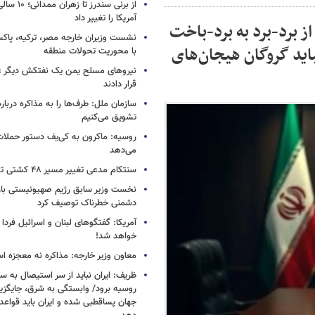
از برنی سندرز
آمریکا را تغییر داد
ز برد-برد به برد-باخت
نشست وزیران خارجه مصر، ترکیه، پاکس
ید گروگان هیجان‌های
با محوریت تحولات منطقه
نیروهای مسلح یمن یک نفتکش دیگر ع
قرار دادند
سازمان ملل: طرف‌ها را به مذاکره دربار
تشویق می‌کنیم
روسیه: ماکرون به کی‌یف دستور حملا
می‌دهد
سنتکام مدعی تغییر مسیر ۴۸ کشتی تجاری شد
نخست وزیر سابق رژیم صهیونیستی بار د
دشمنی خطرناک توصیف کرد
آمریکا: گفتگوهای لبنان و اسرائیل فردا 
خواهد شد!
معاون وزیر خارجه: مذاکره نه معجزه ا
ظریف: ایران نباید از سر استیصال به 
روسیه برود/ وابستگی به شرق، جایگزی
جهان پساقطبی شده و ایران باید قواعد ب