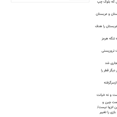
 تا زهران ممدانی؛ ۱۰ سالی که بلوک چپ
تان و عربستان
ربستان را هدف
ه تنگه هرمز
ت تروریستی
یگر قطر را
ازسرگرفته
ست و نه خیانت
سمت چین و
ن انزوا نیست/
ازی را تغییر