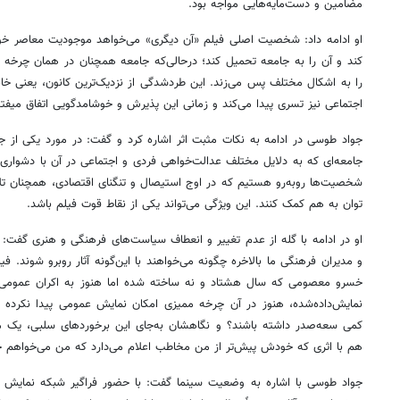
مضامین و دست‌مایه‌هایی مواجه بود.
او ادامه داد: شخصیت اصلی فیلم «آن دیگری» می‌خواهد موجودیت معاصر خود
کند و آن را به جامعه تحمیل کند؛ درحالی‌که جامعه همچنان در همان چرخه
را به اشکال مختلف پس می‌زند. این طردشدگی از نزدیک‌ترین کانون، یعنی خانو
اجتماعی نیز تسری پیدا می‌کند و زمانی این پذیرش و خوشامدگویی اتفاق میفت
جواد طوسی در ادامه به نکات مثبت اثر اشاره کرد و گفت: در مورد یکی از جنب
جامعه‌ای که به دلایل مختلف عدالت‌خواهی فردی و اجتماعی در آن با دشواری‌ه
شخصیت‌ها روبه‌رو هستیم که در اوج استیصال و تنگنای اقتصادی، همچنان تلاش
توان به هم کمک کنند. این ویژگی می‌تواند یکی از نقاط قوت فیلم باشد.
او در ادامه با گله از عدم تغییر و انعطاف سیاست‌های فرهنگی و هنری گفت:
و مدیران فرهنگی ما بالاخره چگونه می‌خواهند با این‌گونه آثار روبرو شوند. ف
خسرو معصومی که سال هشتاد و نه ساخته شده اما هنوز به اکران عمومی نر
نمایش‌داده‌شده، هنوز در آن چرخه ممیزی امکان نمایش عمومی پیدا نکرده ا
کمی سعه‌صدر داشته باشند؟ و نگاهشان به‌جای این برخوردهای سلبی، یک مقد
هم با اثری که خودش پیش‌تر از من مخاطب اعلام می‌دارد که من می‌خواهم خ
جواد طوسی با اشاره به وضعیت سینما گفت: با حضور فراگیر شبکه نمایش خا