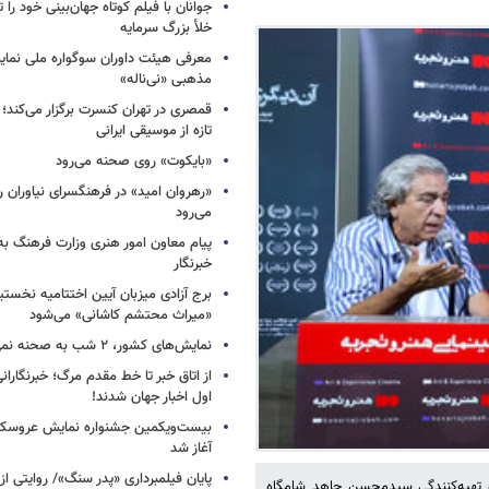
جوانان با فیلم کوتاه جهان‌بینی خود را ت
خلأ بزرگ سرمایه
معرفی هیئت داوران سوگواره ملی نمای
مذهبی «نی‌ناله»
قمصری در تهران کنسرت برگزار می‌کند؛
تازه از موسیقی ایرانی
«بایکوت» روی صحنه می‌رود
«رهروان امید» در فرهنگسرای نیاوران
می‌رود
پیام معاون امور هنری وزارت فرهنگ به
خبرنگار
برج آزادی میزبان آیین اختتامیه نخستی
«میراث محتشم کاشانی» می‌شود
نمایش‌های کشور، ٢ شب به صحنه نمی‌روند
از اتاق خبر تا خط مقدم مرگ؛ خبرنگاران
اول اخبار جهان شدند!
بیست‌ویکمین جشنواره نمایش عروسکی
آغاز شد
پایان فیلمبرداری «پدر سنگ»/ روایتی ا
و تهیه‌کنندگی سیدمحسن جاهد شامگاه