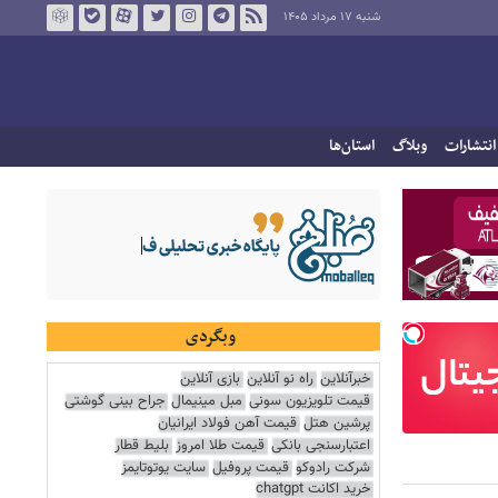
شنبه ۱۷ مرداد ۱۴۰۵
انتشارات
وبلاگ
استان‌ها
وبگردی
خبرآنلاین
راه نو آنلاین
بازی آنلاین
قیمت تلویزیون سونی
مبل مینیمال
جراح بینی گوشتی
پرشین هتل
قیمت آهن فولاد ایرانیان
اعتبارسنجی بانکی
قیمت طلا امروز
بلیط قطار
شرکت رادوکو
قیمت پروفیل
سایت یوتوتایمز
خرید اکانت chatgpt