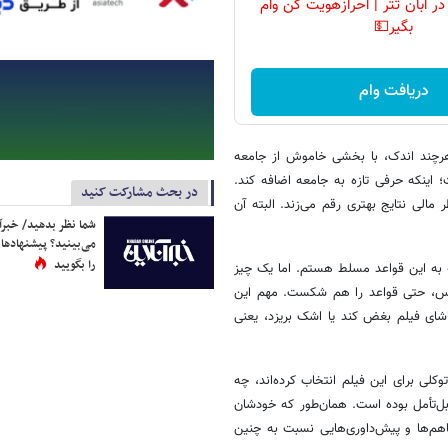
ر آبان تتر | احرازهویت کن وام
بگیر💵
دریافت وام
 هرچند اندک، با بخشی خاموش از جامعه
 اینکه حرفی تازه به جامعه اضافه کند.
در بحث مشارکت کنید
الی نتایج بهتری رقم می‌زند. البته آن
شما نظر بدهید/ خبرآن
می‌بینید؟ پیشنهادها 
را بگویید
 به این قواعد مسلط هستم. اما یک چیز
حساس، حتی قواعد را هم شکست. مهم این
اشای فیلم بغض کند یا اشک بریزد، یعنی
ی برای این فیلم انتخاب کرده‌اند، چه
ز، موضوعی حساس و قابل‌تأمل بوده است. همان‌طور که خودشان
هم‌ها و پیش‌داوری‌هایی نسبت به چنین