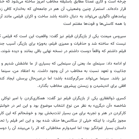
چرخه است و آثاری عمدتاً مطابق باسلیقه مخاطب امروز ساخته می‌شود که خشو
قرار داده‌اند. استمرار چنین وضعیتی، آن هم در جامعه‌ای که به‌اندازه کافی
پیامدهای ناگواری می‌تواند به دنبال داشته باشد ساخت و اکران فیلمی مانند آ
با همه کاستی‌ها و قوت‌ها مغتنم است
سیروس میمنت یکی از بازیگران فیلم نیز گفت: واقعیت این است که فیلمی که 
نیست که ساخته شد و حذفیات و ممیزی فیلم، به‌ویژه برای بازیگر، آسیب جدی
فیلم داشتم که واقعاً دوست داشتم در نسخه نهایی باقی بمانند و دیده شوند،
او ادامه داد: سینمای ما، یعنی آن سینمایی که بسیاری از ما عاشقش شدیم و 
جذابیت و تعهد نسبت به مخاطب در آن وجود داشت. به اعتقاد من، سینما در
نیز باشد. سینما می‌تواند سرگرم‌کننده باشد؛ اما درعین‌حال پرسش ایجاد کند
افقی برای اندیشیدن و زیستن پیشروی مخاطب بگذارد.
کسری ذوالفقاری یکی از بازیگران فیلم نیز گفت: همکاری‌کردن با امیر توکلی
شاخصه «آن دیگری» به نظر من نوع انتخاب موضوع بود و این امر در خوانش 
کارکردن در هنر و تجربه برای من بسیار لذت‌بخش بود و خوشحالم که این کا
مجوز بگیرد، با اینکه خیلی از سکانس‌ها حذف شده بود و این امر فیلم را تحت‌ت
داستان بسیار غم‌انگیز بود؛ اما امیدوارم مخاطبانی که اثر را می‌بینند آن را دو