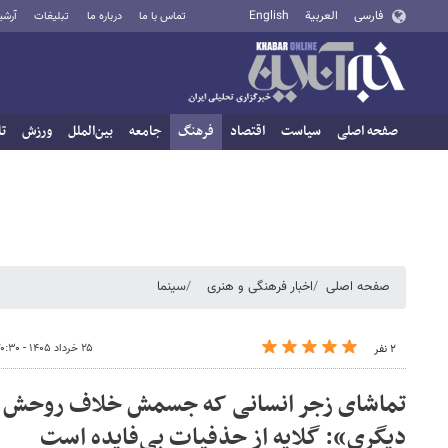
فارسی
العربية
English
تماس با ما
درباره ما
تبلیغات
آرشی
صفحه اصلی
سیاست
اقتصاد
فرهنگ
جامعه
بین‌الملل
ورزش
تا
صفحه اصلی
اخبار فرهنگی و هنری
سینما
۲۵ خرداد ۱۴۰۵ - ۲۰:۳۰
۲ نفر
تماشای زجر انسانی که جسمش خلاف روحش ا
دیگری»: گلایه از حذفیات بی‌فایده است