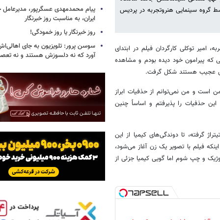
پیام محمدمهدی عسگرپور، مدیرعامل خا
 توسط گروه سینمایی هنروتجربه در پردیس
ایران، به مناسبت روز خبرنگار
روز خبرنگار یا روز خمودگی!
سوسن پرور: تلویزیون به جای اهالی‌اش
ه، امیر توکلی کارگردان فیلم در ابتدای
آورد که نه دلسوزش هستند و نه تعصب
ی که پیرامون خود دیده بودم و مشاهده
س عجیب هستند شکل گرفت.
 است و من نمی‌توانم از حذفیات ابراز
 این حذفیات را پذیرفتم و اساساً چنین
راژ گرفته، تا دوندگی‌های کیمیا از این
نکه فیلم با تصویر یک زن آغاز می‌شود،
ژیک و چپ شوم اما گویی کیمیا جزئی از