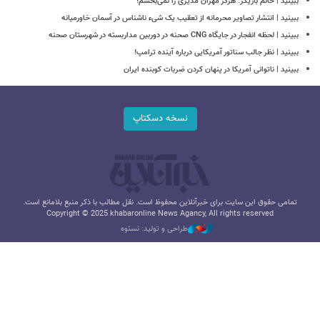
ببینید | خانم بازیگر: هرگز مهران مدیری را نمی‌بخشم!
ببینید | انتشار تصاویر محرمانه از تعقیب یک شیء ناشناس در آسمان خاورمیانه
ببینید | لحظه انفجار در جایگاه CNG صحنه در دوربین مداربسته در شهرستان صحنه
ببینید | نظر جالب سناتور آمریکایی درباره آینده ترامپ!
‏ببینید | ناتوانی آمریکا در پنهان کردن ضربات کوبنده ایران
نسخه دسکتاپ
تمامی حقوق این سایت برای خبرآنلاین محفوظ است. نقل مطالب با ذکر منبع بلامانع است.
Copyright © 2025 khabaronline News Agancy, All rights reserved
طراحی و تولید: نستوه