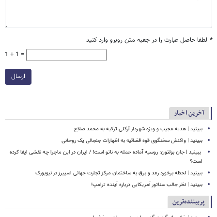
*
لطفا حاصل عبارت را در جعبه متن روبرو وارد کنید
1 + 1 =
ارسال
آخرین اخبار
ببینید | هدیه عجیب و ویژه شهردار آرکلی ترکیه به محمد صلاح
ببینید | واکنش سخنگوی قوه قضائیه به اظهارات جنجالی یک روحانی
‏ ببینید | جان بولتون: روسیه آماده حمله به ناتو است! / ایران در این ماجرا چه نقشی ایفا کرده
است؟
ببینید | لحظه برخورد رعد و برق به ساختمان مرکز تجارت جهانی اسپیرز در نیویورک
ببینید | نظر جالب سناتور آمریکایی درباره آینده ترامپ!
پربیننده‌ترین