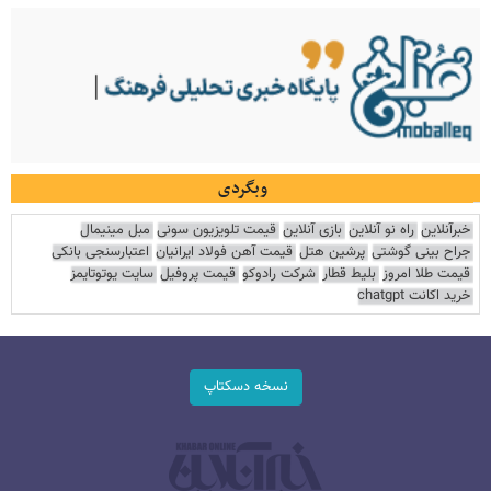
وبگردی
خبرآنلاین
راه نو آنلاین
بازی آنلاین
قیمت تلویزیون سونی
مبل مینیمال
جراح بینی گوشتی
پرشین هتل
قیمت آهن فولاد ایرانیان
اعتبارسنجی بانکی
قیمت طلا امروز
بلیط قطار
شرکت رادوکو
قیمت پروفیل
سایت یوتوتایمز
خرید اکانت chatgpt
نسخه دسکتاپ