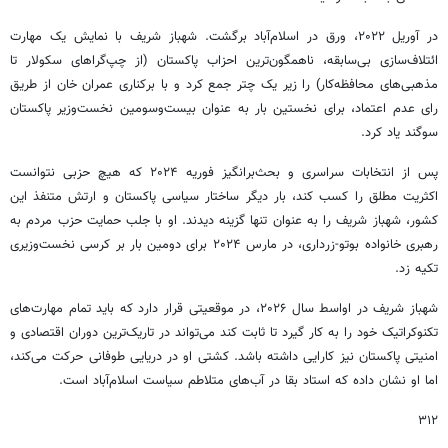
در آوریل ۲۰۲۲، ورق در اسلام‌آباد برگشت. شهباز شریف با نمایش یک مهارت
ائتلاف‌سازی بی‌سابقه، ناهمگون‌ترین احزاب پاکستان (از چپ‌گراهای سکولار تا
مذهبی‌های محافظه‌کار) را زیر یک چتر جمع کرد و با برکناری عمران خان از طریق
رای عدم اعتماد، برای نخستین بار به عنوان بیست‌وسومین نخست‌وزیر پاکستان
سوگند یاد کرد.
پس از انتخابات سراسری و بحث‌برانگیز فوریه ۲۰۲۴ که هیچ حزبی نتوانست
اکثریت مطلق را کسب کند، بار دیگر ساختار سیاسی پاکستان و ارتش متنفذ این
کشور، شهباز شریف را به عنوان تنها گزینه دیدند. او با جلب حمایت حزب مردم به
رهبری خانواده بوتو-زرداری، در مارس ۲۰۲۴ برای دومین بار بر کرسی نخست‌وزیری
تکیه زد.
شهباز شریف در اواسط سال ۲۰۲۶، در موقعیتی قرار دارد که باید تمام مهارت‌های
تکنوکراتیک خود را به کار گیرد تا ثابت کند می‌تواند در تاریک‌ترین دوران اقتصادی و
امنیتی پاکستان نیز کارایی داشته باشد. کشتی او در دریایی طوفانی حرکت می‌کند،
اما او نشان داده که استاد بقا در آب‌های متلاطم سیاست اسلام‌آباد است.
۳۱۲