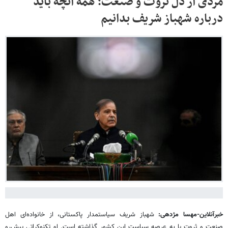
مردی از دل ثروت و صنعت؛ همه آنچه باید
درباره شهباز شریف بدانیم
خبرآنلاین-مهسا مژدهی:
شهباز شریف سیاستمدار پاکستانی، از خانواده‌ای اهل
صنعت و ثروت پا به عرصه سیاست این کشور گذاشته است. او تکنوکراتی پیش‌رو