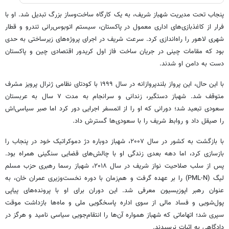
پنجاب تحت مدیریت شهباز شریف، به یک کارگاه ساخت‌وساز بزرگ تبدیل شد. او با
فرار از کاغذبازی‌های اداری معمول در پاکستان، سیستم اتوبوس‌رانی تندرو و قطار
شهری لاهور را راه‌اندازی کرد. سرعت شریف در اجرای پروژه‌های زیرساختی به حدی
بود که مقامات چینی در جریان ساخت فاز اول کریدور اقتصادی چین و پاکستان
دست به دامن او شدند.
با این حال، این پرواز بلندپروازانه در سال ۱۹۹۹ با کودتای نظامی ژنرال پرویز مشرف
متوقف شد. شهباز دستگیر، زندانی و سرانجام به مدت ۷ سال به عربستان
سعودی تبعید شد؛ دورانی که او را از اتمسفر اجرایی دور کرد اما صبر سیاسی‌اش
را صیقل داد و روابط شریف را با سعودی‌ها گسترش داد.
با بازگشت به کشور در سال ۲۰۰۷، شهباز دوباره دژ دموکراتیک خود در پنجاب را
بازسازی کرد، اما دهه بعدی زندگی او با چالش‌های قضایی سنگینی همراه بود.
پس از سلب صلاحیت نواز شریف در سال ۲۰۱۸، شهباز رسما رهبری حزب مسلم
لیگ (PML-N) را بر عهده گرفت و هم‌زمان با دوره نخست‌وزیری عمران خان، به
عنوان رهبر اپوزیسیون معرفی شد. این دوران برای او با پرونده‌های پیاپی
پول‌شویی و فساد مالی از سوی اداره پاسخگویی ملی و ماه‌ها بازداشت موقت
سپری شد؛ اتهاماتی که شهباز همواره آن‌ها را انتقام‌جویی سیاسی نامید و هرگز در
دادگاهی به اثبات نرسیدند.