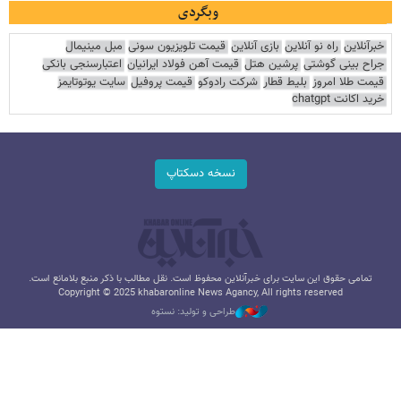
وبگردی
خبرآنلاین
راه نو آنلاین
بازی آنلاین
قیمت تلویزیون سونی
مبل مینیمال
جراح بینی گوشتی
پرشین هتل
قیمت آهن فولاد ایرانیان
اعتبارسنجی بانکی
قیمت طلا امروز
بلیط قطار
شرکت رادوکو
قیمت پروفیل
سایت یوتوتایمز
خرید اکانت chatgpt
نسخه دسکتاپ
تمامی حقوق این سایت برای خبرآنلاین محفوظ است. نقل مطالب با ذکر منبع بلامانع است.
Copyright © 2025 khabaronline News Agancy, All rights reserved
طراحی و تولید: نستوه