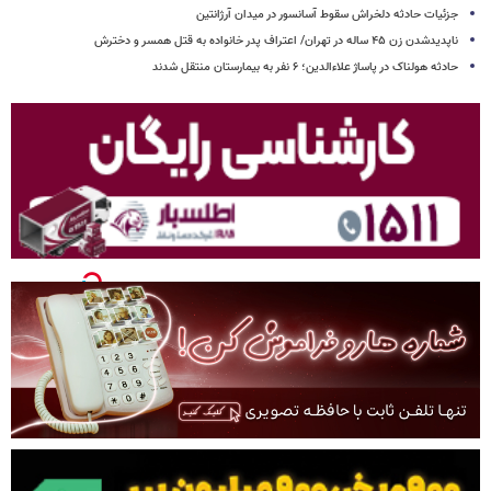
جزئیات حادثه دلخراش سقوط آسانسور در میدان آرژانتین
ناپدیدشدن زن ۴۵ ساله در تهران/ اعتراف پدر خانواده به قتل همسر و دخترش
حادثه هولناک در پاساژ علاءالدین؛ ۶ نفر به بیمارستان منتقل شدند