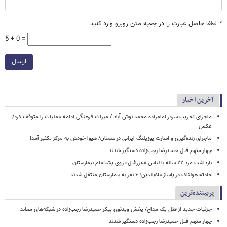
*
لطفا حاصل عبارت را در جعبه متن روبرو وارد کنید
5 + 0 =
ارسال
آخرین اخبار
ماجرای تخریب سردر امامزاده محمد نوش ‌آباد / میراث فرهنگی ادامه عملیات را متوقف کرد/
عکس
ماجرای زنده‌گیری و اسارت یوزپلنگ ایرانی در سمنان/ هیوا خودش به مرکز تکثیر آمد!
چهار متهم قتل حمیدرضا رجب‌زاده دستگیر شدند
بازداشت مرد ۲۲ ساله با لباس «عزرائیل» روی پشت‌بام بیمارستان
حادثه هولناک در پاساژ علاءالدین؛ ۶ نفر به بیمارستان منتقل شدند
پربیننده‌ترین
جزئیات جدید از قتل یک مداح/ پخش ویدئوی پیکر حمیدرضا رجب‌زاده در شبکه‌های معاند
چهار متهم قتل حمیدرضا رجب‌زاده دستگیر شدند