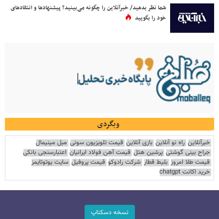
شما نظر بدهید/ خبرآنلاین را چگونه می‌بینید؟ پیشنهادها و انتقادهای
خود را بگویید
وبگردی
خبرآنلاین
راه نو آنلاین
بازی آنلاین
قیمت تلویزیون سونی
مبل مینیمال
جراح بینی گوشتی
پرشین هتل
قیمت آهن فولاد ایرانیان
اعتبارسنجی بانکی
قیمت طلا امروز
بلیط قطار
شرکت رادوکو
قیمت پروفیل
سایت یوتوتایمز
خرید اکانت chatgpt
نسخه دسکتاپ