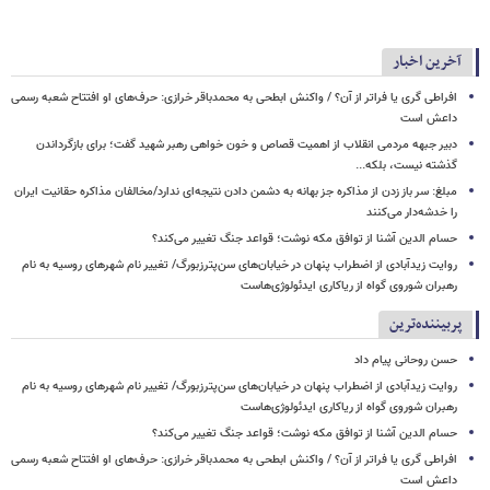
آخرین اخبار
افراطی گری یا فراتر از آن؟ / واکنش ابطحی به محمدباقر خرازی: حرف‌های او افتتاح شعبه رسمی
داعش است
دبیر جبهه مردمی انقلاب از اهمیت قصاص و خون خواهی رهبر شهید گفت؛ برای بازگرداندن
گذشته نیست، بلکه...
مبلغ: سر باز زدن از مذاکره‌ جز بهانه به دشمن دادن نتیجه‌ای ندارد/مخالفان مذاکره حقانیت ایران
را خدشه‌دار می‌کنند
حسام الدین آشنا از توافق مکه نوشت؛ قواعد جنگ تغییر می‌کند؟
روایت زیدآبادی از اضطراب پنهان در خیابان‌های سن‌پترزبورگ/ تغییر نام شهرهای روسیه به نام
رهبران شوروی گواه از ریاکاری ایدئولوژی‌هاست
پربیننده‌ترین
حسن روحانی پیام داد
روایت زیدآبادی از اضطراب پنهان در خیابان‌های سن‌پترزبورگ/ تغییر نام شهرهای روسیه به نام
رهبران شوروی گواه از ریاکاری ایدئولوژی‌هاست
حسام الدین آشنا از توافق مکه نوشت؛ قواعد جنگ تغییر می‌کند؟
افراطی گری یا فراتر از آن؟ / واکنش ابطحی به محمدباقر خرازی: حرف‌های او افتتاح شعبه رسمی
داعش است