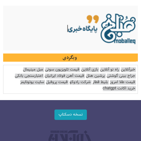
وبگردی
خبرآنلاین
راه نو آنلاین
بازی آنلاین
قیمت تلویزیون سونی
مبل مینیمال
جراح بینی گوشتی
پرشین هتل
قیمت آهن فولاد ایرانیان
اعتبارسنجی بانکی
قیمت طلا امروز
بلیط قطار
شرکت رادوکو
قیمت پروفیل
سایت یوتوتایمز
خرید اکانت chatgpt
نسخه دسکتاپ