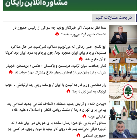
در بحث مشارکت کنید
شما نظر بدهید/ اگر خبرنگار بودید چه سوالی از رئیس جمهور در
نشست خبری فردا می‌پرسیدید؟
ابوالفتح: حتی زمانی که می‌گوییم مذاکره نمی‌کنیم، در حال مذاکره
هستیم/ برجام برای ایران معجزه بود/ چون برجام به سود ایران بود آمریکا
از آن خارج شد
نماز جماعت سران ترکیه، عربستان و پاکستان + عکس / بن‌سلمان، شهباز
شریف و اردوغان پس از امضای پیمان دفاع مشترک نماز خواندند
راز دشمنی وزیرخارجه لبنان با ایران / یوسف رجی چه ارتباطی با حزب
نزدیک به اسرائیل دارد؟
«پیمان مکه» و آرایش جدید منطقه / ائتلاف نظامی جدید اسلامی چه
پیامی برای تهران دارد؟ / مثلث ریاض، آنکارا و اسلام‌آباد علیه خلاء
امنیتی غرب
سناتور آمریکایی خواهان ارسال اسلحه برای شورش در ایران شد / تد
کروز: فرقی نمی‌کند پسر شاه روی کار بیاید یا مریم رجوی، هر کسی جز
جمهوری اسلامی