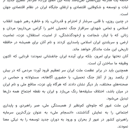
خاتمه یک منازعه بین‌المللی نمی‌باشد بلکه این اتفاق بزرگ، سرآغاز عصری جدید از
ثبات و توسعه و شکوفایی اقتصادی و ارتقای جایگاه ایران در نظام اقتصادی جهان
است.
در چنین روزی، با قلبی سرشار از احترام و قدردانی، یاد و خاطره رهبر شهید انقلاب
اسلامی و تمامی شهدای سرافراز جنگ تحمیلی اخیر را گرامی می‌داریم؛ مردان و
زنانی که با ایثار، شجاعت و ازخودگذشتگی، از امنیت، استقلال، عزت، تمامیت
ارضی و سربلندی ایران اسلامی پاسداری کردند و نام آنان برای همیشه در حافظه
تاریخی این ملت ماندگار خواهد ماند.
آنان نه‌تنها برای امروز، بلکه برای آینده ایران جانفشانی نمودند؛ فردایی که اکنون
وظیفه ما ساختن آن است.
همچنین باید در برابر عظمت ملت ایران سر تعظیم فرود آورد؛ مردمی که در بیش
از یکصد روز از آغاز جنگ تحمیلی، با حضوری آگاهانه، مسئولانه و حماسی در
صحنه‌های مختلف، بار دیگر نشان دادند که هرگاه پای عزت، منافع ملی و نام ایران
در میان باشد، اختلاف سلیقه‌ها رنگ می‌بازد و ایران به نقطه اجتماع همه دل‌ها
تبدیل می‌شود.
این ملت غیور که جلوه‌ای کم‌نظیر از همبستگی ملی، صبر راهبردی و پایداری
اجتماعی را به نمایش گذاشتند، «انسجام ملی» به عنوان بزرگ‌ترین سرمایه
راهبردی کشور در عبور از بحران و ورود به دوران جدید توسعه را به نیکی معنا
نمودند.