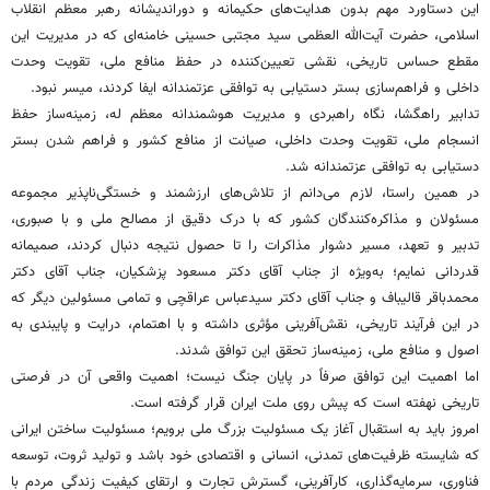
این دستاورد مهم بدون هدایت‌های حکیمانه و دوراندیشانه رهبر معظم انقلاب
اسلامی، حضرت آیت‌الله العظمی سید مجتبی حسینی خامنه‌ای که در مدیریت این
مقطع حساس تاریخی، نقشی تعیین‌کننده در حفظ منافع ملی، تقویت وحدت
داخلی و فراهم‌سازی بستر دستیابی به توافقی عزتمندانه ایفا کردند، میسر نبود.
تدابیر راهگشا، نگاه راهبردی و مدیریت هوشمندانه معظم له، زمینه‌ساز حفظ
انسجام ملی، تقویت وحدت داخلی، صیانت از منافع کشور و فراهم شدن بستر
دستیابی به توافقی عزتمندانه شد.
در همین راستا، لازم می‌دانم از تلاش‌های ارزشمند و خستگی‌ناپذیر مجموعه
مسئولان و مذاکره‌کنندگان کشور که با درک دقیق از مصالح ملی و با صبوری،
تدبیر و تعهد، مسیر دشوار مذاکرات را تا حصول نتیجه دنبال کردند، صمیمانه
قدردانی نمایم؛ به‌ویژه از جناب آقای دکتر مسعود پزشکیان، جناب آقای دکتر
محمدباقر قالیباف و جناب آقای دکتر سیدعباس عراقچی و تمامی مسئولین دیگر که
در این فرآیند تاریخی، نقش‌آفرینی مؤثری داشته و با اهتمام، درایت و پایبندی به
اصول و منافع ملی، زمینه‌ساز تحقق این توافق شدند.
اما اهمیت این توافق صرفاً در پایان جنگ نیست؛ اهمیت واقعی آن در فرصتی
تاریخی نهفته است که پیش روی ملت ایران قرار گرفته است.
امروز باید به استقبال آغاز یک مسئولیت بزرگ ملی برویم؛ مسئولیت ساختن ایرانی
که شایسته ظرفیت‌های تمدنی، انسانی و اقتصادی خود باشد و تولید ثروت، توسعه
فناوری، سرمایه‌گذاری، کارآفرینی، گسترش تجارت و ارتقای کیفیت زندگی مردم با