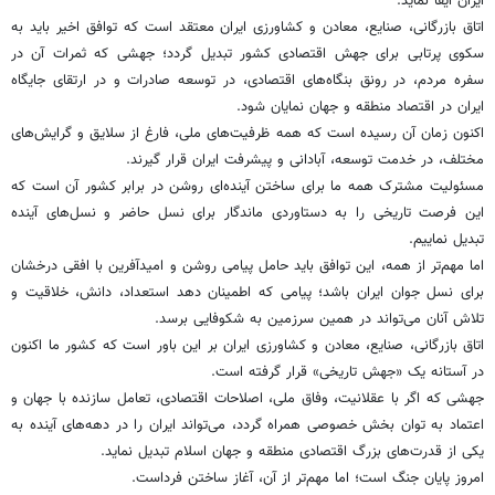
ایران ایفا نماید.
اتاق بازرگانی، صنایع، معادن و کشاورزی ایران معتقد است که توافق اخیر باید به
سکوی پرتابی برای جهش اقتصادی کشور تبدیل گردد؛ جهشی که ثمرات آن در
سفره مردم، در رونق بنگاه‌های اقتصادی، در توسعه صادرات و در ارتقای جایگاه
ایران در اقتصاد منطقه و جهان نمایان شود.
اکنون زمان آن رسیده است که همه ظرفیت‌های ملی، فارغ از سلایق و گرایش‌های
مختلف، در خدمت توسعه، آبادانی و پیشرفت ایران قرار گیرند.
مسئولیت مشترک همه ما برای ساختن آینده‌ای روشن در برابر کشور آن است که
این فرصت تاریخی را به دستاوردی ماندگار برای نسل حاضر و نسل‌های آینده
تبدیل نماییم.
اما مهم‌تر از همه، این توافق باید حامل پیامی روشن و امیدآفرین با افقی درخشان
برای نسل جوان ایران باشد؛ پیامی که اطمینان دهد استعداد، دانش، خلاقیت و
تلاش آنان می‌تواند در همین سرزمین به شکوفایی برسد.
اتاق بازرگانی، صنایع، معادن و کشاورزی ایران بر این باور است که کشور ما اکنون
در آستانه یک «جهش تاریخی» قرار گرفته است.
جهشی که اگر با عقلانیت، وفاق ملی، اصلاحات اقتصادی، تعامل سازنده با جهان و
اعتماد به توان بخش خصوصی همراه گردد، می‌تواند ایران را در دهه‌های آینده به
یکی از قدرت‌های بزرگ اقتصادی منطقه و جهان اسلام تبدیل نماید.
امروز پایان جنگ است؛ اما مهم‌تر از آن، آغاز ساختن فرداست.