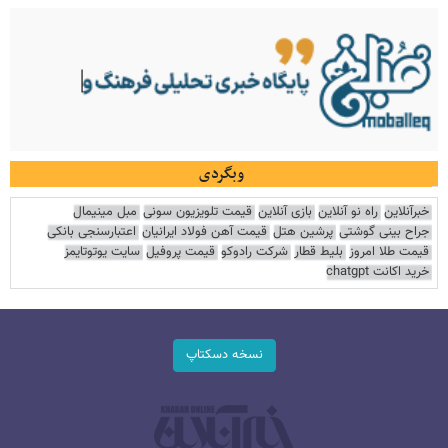
وبگردی
خبرآنلاین
راه نو آنلاین
بازی آنلاین
قیمت تلویزیون سونی
مبل مینیمال
جراح بینی گوشتی
پرشین هتل
قیمت آهن فولاد ایرانیان
اعتبارسنجی بانکی
قیمت طلا امروز
بلیط قطار
شرکت رادوکو
قیمت پروفیل
سایت یوتوتایمز
خرید اکانت chatgpt
نسخه دسکتاپ