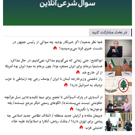
در بحث مشارکت کنید
شما نظر بدهید/ اگر خبرنگار بودید چه سوالی از رئیس جمهور در
نشست خبری فردا می‌پرسیدید؟
ابوالفتح: حتی زمانی که می‌گوییم مذاکره نمی‌کنیم، در حال مذاکره
هستیم/ برجام برای ایران معجزه بود/ چون برجام به سود ایران بود آمریکا
از آن خارج شد
راز دشمنی وزیرخارجه لبنان با ایران / یوسف رجی چه ارتباطی با حزب
نزدیک به اسرائیل دارد؟
از آب‌بازی در پارک آب‌وآتش تا تجمع برای نیما تکیدو؛«این نسل هرآنچه
حکومتی نیست می‌پسندند»/ الگوهای رسمی دیگر مرجع نیستند/ یقه
نوجوان‌ها را نگیرید!
«پیمان مکه» و آرایش جدید منطقه / ائتلاف نظامی جدید اسلامی چه
پیامی برای تهران دارد؟ / مثلث ریاض، آنکارا و اسلام‌آباد علیه خلاء
امنیتی غرب