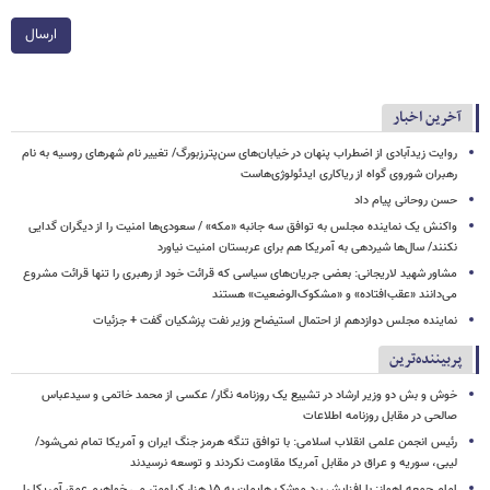
ارسال
آخرین اخبار
روایت زیدآبادی از اضطراب پنهان در خیابان‌های سن‌پترزبورگ/ تغییر نام شهرهای روسیه به نام
رهبران شوروی گواه از ریاکاری ایدئولوژی‌هاست
حسن روحانی پیام داد
واکنش یک نماینده مجلس به توافق سه جانبه «مکه» / سعودی‌ها امنیت را از دیگران گدایی
نکنند/ سال‌ها شیردهی به آمریکا هم برای عربستان امنیت نیاورد
مشاور شهید لاریجانی: بعضی جریان‌های سیاسی که قرائت خود از رهبری را تنها قرائت مشروع
می‌دانند «عقب‌افتاده» و «مشکوک‌الوضعیت» هستند
نماینده مجلس دوازدهم از احتمال استیضاح وزیر نفت پزشکیان گفت + جزئیات
پربیننده‌ترین
خوش و بش دو وزیر ارشاد در تشییع یک روزنامه نگار/ عکسی از محمد خاتمی و سیدعباس
صالحی در مقابل روزنامه اطلاعات
رئیس انجمن علمی انقلاب اسلامی: با توافق تنگه هرمز جنگ ایران و آمریکا تمام نمی‌شود/
لیبی، سوریه و عراق در مقابل آمریکا مقاومت نکردند و توسعه نرسیدند
امام‌ جمعه اهواز: با افزایش برد موشک هایمان به ۱۵ هزار کیلومتر می خواهیم عمق آمریکا را