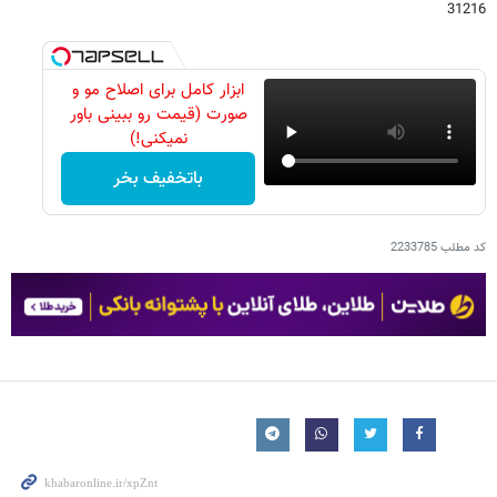
31216
ابزار کامل برای اصلاح مو و
صورت (قیمت رو ببینی باور
نمیکنی!)
باتخفیف بخر
کد مطلب
2233785