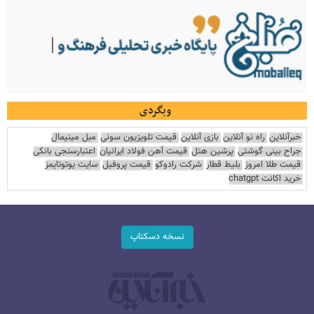
وبگردی
خبرآنلاین
راه نو آنلاین
بازی آنلاین
قیمت تلویزیون سونی
مبل مینیمال
جراح بینی گوشتی
پرشین هتل
قیمت آهن فولاد ایرانیان
اعتبارسنجی بانکی
قیمت طلا امروز
بلیط قطار
شرکت رادوکو
قیمت پروفیل
سایت یوتوتایمز
خرید اکانت chatgpt
نسخه دسکتاپ