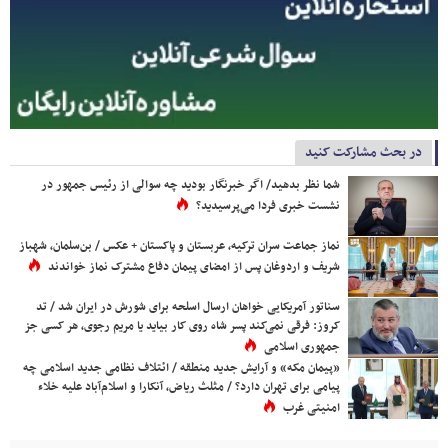
در بحث مشارکت کنید
شما نظر بدهید/ اگر خبرنگار بودید چه سوالی از رئیس جمهور در
نشست خبری فردا می‌پرسیدید؟
نماز جماعت سران ترکیه، عربستان و پاکستان + عکس / بن‌سلمان، شهباز
شریف و اردوغان پس از امضای پیمان دفاع مشترک نماز خواندند
سناتور آمریکایی خواهان ارسال اسلحه برای شورش در ایران شد / تد
کروز: فرقی نمی‌کند پسر شاه روی کار بیاید یا مریم رجوی، هر کسی جز
جمهوری اسلامی
«پیمان مکه» و آرایش جدید منطقه / ائتلاف نظامی جدید اسلامی چه
پیامی برای تهران دارد؟ / مثلث ریاض، آنکارا و اسلام‌آباد علیه خلاء
امنیتی غرب