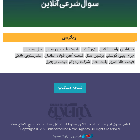
وبگردی
خبرآنلاین
راه نو آنلاین
بازی آنلاین
قیمت تلویزیون سونی
مبل مینیمال
جراح بینی گوشتی
پرشین هتل
قیمت آهن فولاد ایرانیان
اعتبارسنجی بانکی
قیمت طلا امروز
بلیط قطار
شرکت رادوکو
قیمت پروفیل
نسخه دسکتاپ
تمامی حقوق این سایت برای خبرآنلاین محفوظ است. نقل مطالب با ذکر منبع بلامانع است.
Copyright © 2025 khabaronline News Agancy, All rights reserved
طراحی و تولید: نستوه