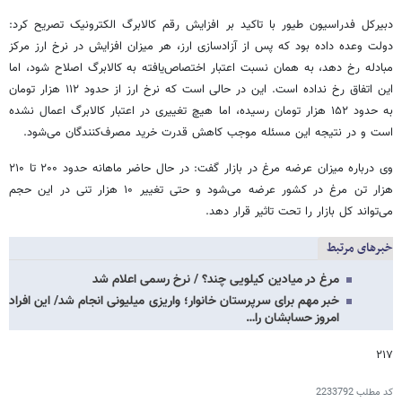
دبیرکل فدراسیون طیور با تاکید بر افزایش رقم کالابرگ الکترونیک تصریح کرد:
دولت وعده داده بود که پس از آزادسازی ارز، هر میزان افزایش در نرخ ارز مرکز
مبادله رخ دهد، به همان نسبت اعتبار اختصاص‌یافته به کالابرگ اصلاح شود، اما
این اتفاق رخ نداده است. این در حالی است که نرخ ارز از حدود ۱۱۲ هزار تومان
به حدود ۱۵۲ هزار تومان رسیده، اما هیچ تغییری در اعتبار کالابرگ اعمال نشده
است و در نتیجه این مسئله موجب کاهش قدرت خرید مصرف‌کنندگان می‌شود.
وی درباره میزان عرضه مرغ در بازار گفت: در حال حاضر ماهانه حدود ۲۰۰ تا ۲۱۰
هزار تن مرغ در کشور عرضه می‌شود و حتی تغییر ۱۰ هزار تنی در این حجم
می‌تواند کل بازار را تحت تاثیر قرار دهد.
خبرهای مرتبط
مرغ در میادین کیلویی چند؟ / نرخ رسمی اعلام شد
خبر مهم برای سرپرستان خانوار؛ واریزی میلیونی انجام شد/ این افراد
امروز حسابشان را…
۲۱۷
کد مطلب
2233792