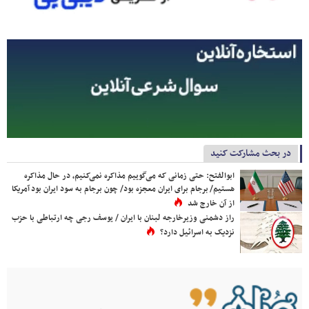
در بحث مشارکت کنید
ابوالفتح: حتی زمانی که می‌گوییم مذاکره نمی‌کنیم، در حال مذاکره
هستیم/ برجام برای ایران معجزه بود/ چون برجام به سود ایران بود آمریکا
از آن خارج شد
راز دشمنی وزیرخارجه لبنان با ایران / یوسف رجی چه ارتباطی با حزب
نزدیک به اسرائیل دارد؟