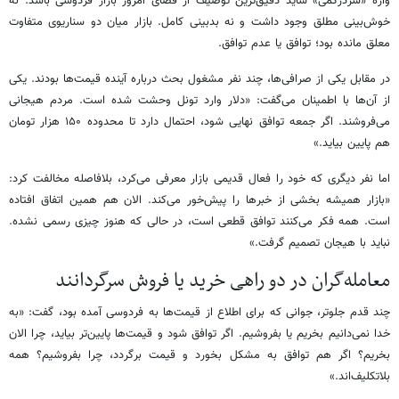
واژه «سردرگمی» شاید دقیق‌ترین توصیف از فضای امروز بازار فردوسی باشد. نه
خوش‌بینی مطلق وجود داشت و نه بدبینی کامل. بازار میان دو سناریوی متفاوت
معلق مانده بود؛ توافق یا عدم توافق.
در مقابل یکی از صرافی‌ها، چند نفر مشغول بحث درباره آینده قیمت‌ها بودند. یکی
از آن‌ها با اطمینان می‌گفت: «دلار وارد تونل وحشت شده است. مردم هیجانی
می‌فروشند. اگر جمعه توافق نهایی شود، احتمال دارد تا محدوده ۱۵۰ هزار تومان
هم پایین بیاید.»
اما نفر دیگری که خود را فعال قدیمی بازار معرفی می‌کرد، بلافاصله مخالفت کرد:
«بازار همیشه بخشی از خبرها را پیش‌خور می‌کند. الان هم همین اتفاق افتاده
است. همه فکر می‌کنند توافق قطعی است، در حالی که هنوز چیزی رسمی نشده.
نباید با هیجان تصمیم گرفت.»
معامله‌گران در دو ‌راهی خرید یا فروش سرگردانند
چند قدم جلوتر، جوانی که برای اطلاع از قیمت‌ها به فردوسی آمده بود، گفت: «به
خدا نمی‌دانیم بخریم یا بفروشیم. اگر توافق شود و قیمت‌ها پایین‌تر بیاید، چرا الان
بخریم؟ اگر هم توافق به مشکل بخورد و قیمت برگردد، چرا بفروشیم؟ همه
بلاتکلیف‌اند.»