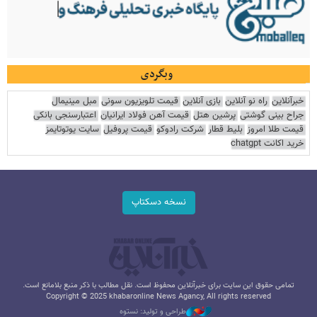
وبگردی
خبرآنلاین
راه نو آنلاین
بازی آنلاین
قیمت تلویزیون سونی
مبل مینیمال
جراح بینی گوشتی
پرشین هتل
قیمت آهن فولاد ایرانیان
اعتبارسنجی بانکی
قیمت طلا امروز
بلیط قطار
شرکت رادوکو
قیمت پروفیل
سایت یوتوتایمز
خرید اکانت chatgpt
نسخه دسکتاپ
تمامی حقوق این سایت برای خبرآنلاین محفوظ است. نقل مطالب با ذکر منبع بلامانع است.
Copyright © 2025 khabaronline News Agancy, All rights reserved
طراحی و تولید: نستوه