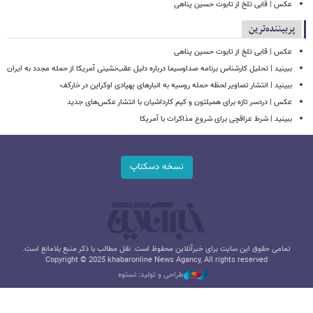
عکس | قابی تلخ از تابوت حسین پناهی
پربیننده‌ترین
عکس | قابی تلخ از تابوت حسین پناهی
ببینید | تحلیل کارشناس برنامه صداوسیما درباره دلیل عقب‌نشینی آمریکا از حمله مجدد به ایران
ببینید | انتشار تصاویر لحظه حمله روسیه به انبارهای پهپادی اوکراین در خارکف
عکس | دردسر تازه برای همیلتون و کیم کارداشیان با انتشار عکس‌های جدید
ببینید | شرط عراقچی برای شروع مذاکرات با آمریکا
نسخه دسکتاپ
تمامی حقوق این سایت برای خبرآنلاین محفوظ است. نقل مطالب با ذکر منبع بلامانع است.
Copyright © 2025 khabaronline News Agancy, All rights reserved
طراحی و تولید: نستوه