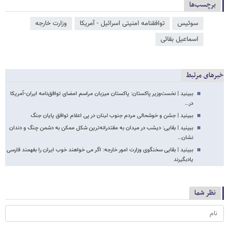
برچسب‌ها
سوئیس
توافقنامه امنیتی اسرائیل - آمریکا
وزارت خارجه
اسماعیل بقائی
خبرهای مرتبط
ببینید | نخست‌وزیر پاکستان: پاکستان میزبان مراسم امضای توافق‌نامه ایران-آمریکا
در…
ببینید | جشن و خوشحالی مردم جنوب لبنان در پی اعلام توافق پایان جنگ
ببینید | بقایی: دیشب در میدان به مقتدرانه‌ترین شکل ممکن به دشمن چنگ و دندان
نشان…
ببینید | بقایی سخنگوی وزارت امور خارجه: اگر می خواهند خوب ایران را بفهمند فارسی
یادبگیرند
نظر شما