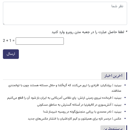
*
لطفا حاصل عبارت را در جعبه متن روبرو وارد کنید
2 + 1 =
ارسال
آخرین اخبار
ببینید | پزشکیان: افرادی را ترور می‌کنند که گره‌گشا و حلال مسئله هستند چون با توانمندی
مخالفند
ببینید | فرمانده نیروی زمینی ارتش: پای نظامی آمریکایی به ایران باز شود آن را قطع می‌کنیم
ببینید | آتش‌سوزی در کالیفرنیا در آستانه گسترش به مناطق مسکونی
ببینید | نادر محمدی با پرتابی منجنیق‌گونه در روسیه خبرساز شد!
عکس | دردسر تازه برای همیلتون و کیم کارداشیان با انتشار عکس‌های جدید
پربیننده‌ترین