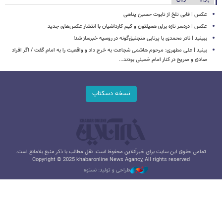
عکس | قابی تلخ از تابوت حسین پناهی
عکس | دردسر تازه برای همیلتون و کیم کارداشیان با انتشار عکس‌های جدید
ببینید | نادر محمدی با پرتابی منجنیق‌گونه در روسیه خبرساز شد!
بینید | علی مطهری: مرحوم هاشمی شجاعت به خرج داد و واقعیت را به امام گفت / اگر افراد
صادق و صریح در کنار امام خمینی بودند...
نسخه دسکتاپ
تمامی حقوق این سایت برای خبرآنلاین محفوظ است. نقل مطالب با ذکر منبع بلامانع است.
Copyright © 2025 khabaronline News Agancy, All rights reserved
طراحی و تولید: نستوه