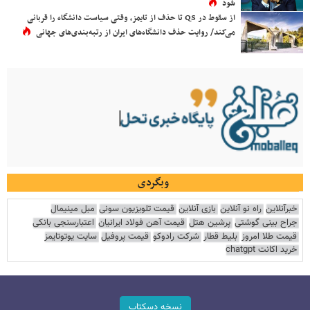
شود
از سقوط در QS تا حذف از تایمز، وقتی سیاست دانشگاه را قربانی
می‌کند/ روایت حذف دانشگاه‌های ایران از رتبه‌بندی‌های جهانی
وبگردی
خبرآنلاین
راه نو آنلاین
بازی آنلاین
قیمت تلویزیون سونی
مبل مینیمال
جراح بینی گوشتی
پرشین هتل
قیمت آهن فولاد ایرانیان
اعتبارسنجی بانکی
قیمت طلا امروز
بلیط قطار
شرکت رادوکو
قیمت پروفیل
سایت یوتوتایمز
خرید اکانت chatgpt
نسخه دسکتاپ