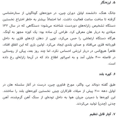
۵
.
لرزه‌نگار
جانگ هنگ، دانشمند اوایل دوران چین، در حوزه‌های گوناگونی از ستاره‌شناسی
گرفته تا ساخت ساعت فعالیت داشت. اما احتمالاً بیشتر به خاطر اختراع نخستین
دستگاه تشخیص زلزله‌های دوردست شناخته می‌شود؛ دستگاهی که در سال ۱۳۲
میلادی به دربار هان معرفی کرد. طراحی آن ساده بود: یک کوزه مجهز به آونگ.
هرگاه دستگاه ارتعاشی را حس می‌کرد، توپی از دهان اژدهای فلزی به داخل
قورباغه فلزی می‌افتاد و صدای بلندی ایجاد می‌کرد. اولین باری که این اتفاق افتاد،
ظاهراً هیچ‌کس در دربار لرزشی احساس نکرد، اما چند روز بعد، پیکی از روستایی
در فاصله ۴۰۰ مایلی آمد و به امپراتور اطلاع داد که در آن‌جا زلزله‌ای رخ داده
است.
۶
.
کوره بلند
طبق گفته دونالد بی. واگنر، مورخ فناوری چین، درست در آغاز سلسله هان در
اوایل دهه ۲۰۰ پیش از میلاد، فلزکاران چینی نخستین کوره‌های بلند را ساختند.
این کوره‌ها با دمیدن جریان هوا به داخل توده‌ای از سنگ آهن گرم‌شده، آهن
چدنی (چدن) تولید می‌کردند.
۷
.
آچار قابل تنظیم