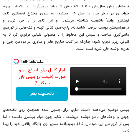
فاصله‌ای میان سال‌های ۱۴۰ تا ۸۷ پیش از میلاد بازمی‌گردد. اما «تسای لون»،
خواجه‌ای در دربار هان در سال ۱۰۵ میلادی، به‌ عنوان مخترع نخستین کاغذ
نوشتاریِ واقعاً باکیفیت شناخته می‌شود. او این کاغذ را با خرد کردن و
درهم‌آمیختن پوست درخت، شاهدانه، پارچه‌های کتانی کهنه و تکه‌هایی از تورهای
ماهی‌گیری ساخت و سپس این مخلوط را با محلولی قلیایی فرآوری کرد تا به
الیافی ریزتر تجزیه شود؛ چنان‌که در کتاب «تاریخ علم و فناوری در دودمان چین و
هان» نوشته «لی شی» آمده است.
ابزار کامل برای اصلاح مو و
صورت (قیمت رو ببینی باور
نمیکنی!)
باتخفیف بخر
یِیتس توضیح می‌دهد: «اسناد اداری برای چندین سده همچنان روی تخته‌های
چوبی و لوحک‌های بامبو نوشته می‌شدند ــ شاید چون دوام بیشتری داشتند.» اما
پس از فروپاشی این دودمان، کاغذِ بهبودیافته تسای لون جایگاه واقعی خود را پیدا
کرد.