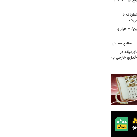
راج ارز دیجیتال
رناک با
ی‌کند
رکوردشکنی بی‌سابقه در جابه‌جایی اربعین/ ۷ هزار و
 و صنایع معدنی
ورمیانه در
ر سرمایه‌گذاری خارجی به