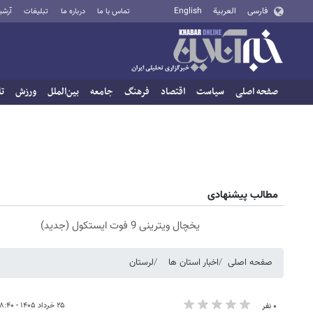
فارسی
العربية
English
تماس با ما
درباره ما
تبلیغات
آرشی
صفحه اصلی
سیاست
اقتصاد
فرهنگ
جامعه
بین‌الملل
ورزش
تا
مطالب پیشنهادی
یخچال ویترینی 9 فوت ایستکول (جدید)
صفحه اصلی
اخبار استان ها
لرستان
۲۵ خرداد ۱۴۰۵ - ۱۸:۴۰
۰ نفر