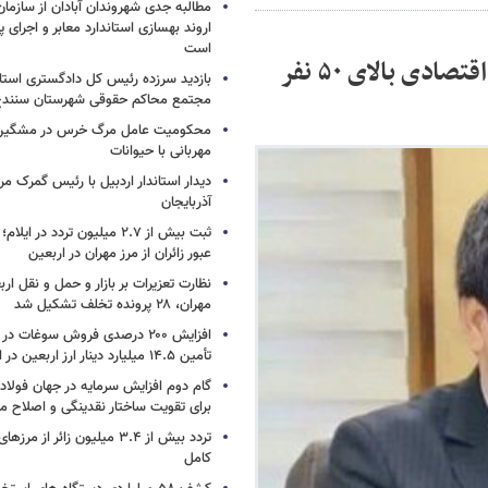
مطالبه جدی شهروندان آبادان از سازمان
اروند بهسازی استاندارد معابر و اجرای پر
است
ایجاد بیش از ۱۰ خانه فرهنگ کار در واحدهای اقتصادی بالای ۵۰ نفر
بازدید سرزده رئیس کل دادگستری استا
مجتمع محاکم حقوقی شهرستان سنند
محکومیت عامل مرگ خرس در مشگین‌ش
مهربانی با حیوانات
دیدار استاندار اردبیل با رئیس گمرک م
آذربایجان
عبور زائران از مرز مهران در اربعین
نظارت تعزیرات بر بازار و حمل و نقل ارب
مهران، ۲۸ پرونده تخلف تشکیل شد
افزایش ۲۰۰ درصدی فروش سوغات در
تأمین ۱۴.۵ میلیارد دینار ارز اربعین در ایلام
گام دوم افزایش سرمایه در جهان فولا
برای تقویت ساختار نقدینگی و اصلاح ما
تردد بیش از ۳.۴ میلیون زائر از
کامل