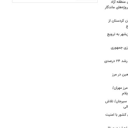
 منطقه آزاد
وژه‌های ماندگار
ن کردستان از
ج
هر به ترویج
رزی جمهوری
ثبت بیش از ۲.۷ میلیون تردد در ایلام؛ رشد ۲۴ درصدی
عین در مرز
 مرز مهران/
د سیرجان/ تلاش
لی
 مرزهای کشور با امنیت