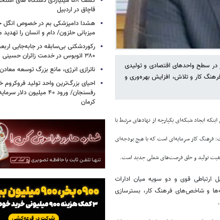
کشف ۵۸ میلیاردی دستگاه های استخ
قاچاق در اردبیل
هشدا دامپزشکی بم در خصوص انگل خط
میزبانی حلزون/ دام و انسان را تهدید م
۳۸۰ اتوبوس در خدمت زائران حسینی
 لرستان از ایجاد بیش از ۱۰ خانه فرهنگ کار در سطح واحدهای اقتصادی و تولیدی
ناترازی انرژی، مانع بزرگ توسعه معادن
زی فرهنگ کار و تلاش، افزایش بهره‌وری و
احیای بزرگ‌ترین واحد تولید فروکروم خا
رفسنجان/ ورود ۴۰ میلیون دلا
کرمان
اینکه ایجاد شبکه‌ای یکپارچه از نهادهای مرتبط با
 فرهنگ کار سرمایه‌ای است که با هیچ بودجه‌ای
کیفیت تولید و خلق فرصت‌های شغلی جدید است.
پل ارتباطی قوی و دو سویه میان ادارات
ه‌ها و شاخص‌های فرهنگ کار، بسترسازی