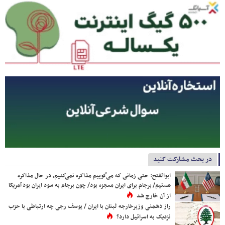
در بحث مشارکت کنید
ابوالفتح: حتی زمانی که می‌گوییم مذاکره نمی‌کنیم، در حال مذاکره
هستیم/ برجام برای ایران معجزه بود/ چون برجام به سود ایران بود آمریکا
از آن خارج شد
راز دشمنی وزیرخارجه لبنان با ایران / یوسف رجی چه ارتباطی با حزب
نزدیک به اسرائیل دارد؟