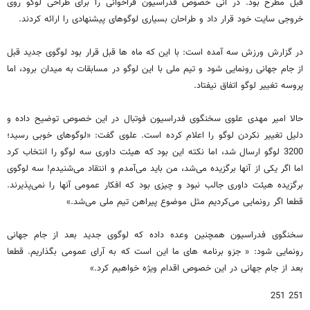
قبل مطرح بود. در انی خصوص فدراسیون فراخوانی را برای طراحی لوگو روی
خروجی سایت خود قرار داد و طراحان بسیاری لوگوهای پیشنهادی را ارائه کردند.
در گزارش ورزش سه آمده است: با این که ماه ها قبل قرار بود لوگوی جدید قبل
از جام جهانی رونمایی شود و تیم ملی با این لوگو در مسابقات به میدان برود، اما
پروسه تغییر لوگو اتفاق نیفتاد.
حالا امیر مهدی علوی سخنگوی فدراسیون فوتبال در این خصوص توضیح داده و
دلیل تغییر نکردن لوگو را اعلام کرده است. علوی گفت: «لوگوهای خوبی رسید؛
3200 لوگو ارسال شد، اما نکته این بود که هیئت داوری سه لوگو را انتخاب کرد
اما اگر یکی از آنها برگزیده می‌شد، من باید می‌آمدم و انتقاد می‌شنیدم! سه لوگوی
برگزیده هیئت داوری جالب نبود و چیزی بود که افکار عمومی آنها را نمی‌پذیرند.
قطعا اگر رونمایی می‌کردیم مثل موضوع پیراهن تیم ملی می‌شد.»
سخنگوی فدراسیون همچنین وعده داده که لوگوی جدید بعد از جام جهانی
رونمایی شود: « جزو برنامه های ما این است که به آرای عمومی بگذاریم. قطعا
بعد از جام جهانی در این خصوص اقدام ویژه خواهیم کرد.»
251 251