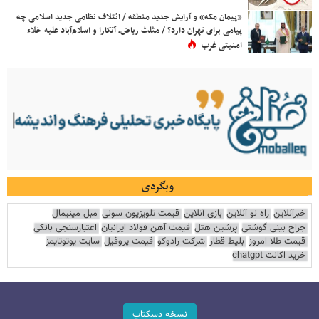
«پیمان مکه» و آرایش جدید منطقه / ائتلاف نظامی جدید اسلامی چه
پیامی برای تهران دارد؟ / مثلث ریاض، آنکارا و اسلام‌آباد علیه خلاء
امنیتی غرب
وبگردی
خبرآنلاین
راه نو آنلاین
بازی آنلاین
قیمت تلویزیون سونی
مبل مینیمال
جراح بینی گوشتی
پرشین هتل
قیمت آهن فولاد ایرانیان
اعتبارسنجی بانکی
قیمت طلا امروز
بلیط قطار
شرکت رادوکو
قیمت پروفیل
سایت یوتوتایمز
خرید اکانت chatgpt
نسخه دسکتاپ