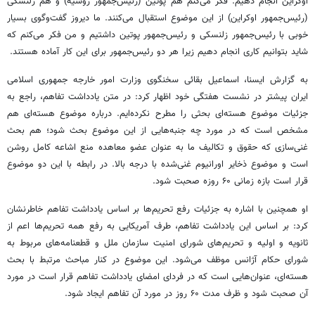
اوکراین انجام دهیم. فکر می‌کنم هم پوتین (رئیس‌جمهور روسیه) و هم زلنسکی
(رئیس‌جمهور اوکراین) از این موضوع استقبال می‌کنند. ما دیروز گفت‌وگوی بسیار
خوبی با رئیس‌جمهور زلنسکی و رئیس‌جمهور پوتین داشتیم و من فکر می‌کنم که
شاید بتوانیم کاری انجام دهیم زیرا هر دو رئیس‌جمهور برای این کار آماده هستند.
به گزارش ایسنا، اسماعیل بقائی سخنگوی وزارت امور خارجه جمهوری اسلامی
ایران پیشتر در نشست هفتگی خود اظهار کرد: در متن یادداشت تفاهم، راجع به
جزئیات موضوع هسته‌ای بحثی را مطرح نکرده‌ایم. درباره موضوع هسته‌ای هم
مشخص است که در مورد چه جنبه‌هایی از این موضوع بحث شود؛ هم بحث
غنی‌سازی که حقوق و تکالیف ما به عنوان عضو معاهده منع اشاعه کامل روشن
است و موضوع ذخایر اورانیوم غنی‌شده با درجه بالا. در رابطه با این دو موضوع
قرار است بازه زمانی ۶۰ روزه صحبت شود.
او همچنین با اشاره به جزئیات رفع تحریم‌ها بر اساس یادداشت تفاهم خاطرنشان
کرد: بر اساس این یادداشت تفاهم، طرف آمریکایی به رفع همه تحریم‌ها اعم از
ثانویه و اولیه و تحریم‌های شورای امنیت سازمان ملل و قطعنامه‌های مربوط به
شورای حکام آژانس موظف می‌شود. این موضوع در کنار مباحث مرتبط با بحث
هسته‌ای، عنوان‌هایی است که در فردای امضای یادداشت تفاهم قرار است در مورد
آن صحبت شود و ظرف مدت ۶۰ روز در مورد آن تفاهم ایجاد شود.