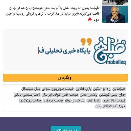
ظریف: بدون مدیریت تنش با آمریکا، حتی دوستان ایران هم از تهران
فاصله می‌گیرند/ایران نباید در مذاکرات با ترامپ قربانی روسیه و چین
شود
وبگردی
خبرآنلاین
راه نو آنلاین
بازی آنلاین
قیمت تلویزیون سونی
مبل مینیمال
جراح بینی گوشتی
پرشین هتل
قیمت آهن فولاد ایرانیان
اعتبارسنجی بانکی
قیمت طلا امروز
بلیط قطار
شرکت رادوکو
قیمت پروفیل
سایت یوتوتایمز
خرید اکانت chatgpt
نسخه دسکتاپ