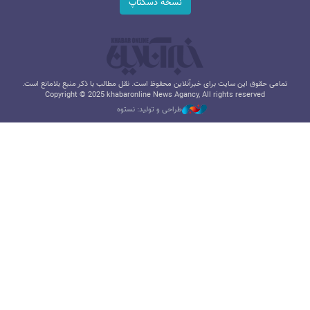
نسخه دسکتاپ
تمامی حقوق این سایت برای خبرآنلاین محفوظ است. نقل مطالب با ذکر منبع بلامانع است.
Copyright © 2025 khabaronline News Agancy, All rights reserved
طراحی و تولید: نستوه