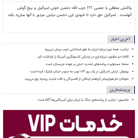
واکنش منطقی یا عصبی ؟؟؟ حزب الله دشمن خونی اسرائیل و بیخ گوش
آنهاست . اسرائیل حق دارد تا نابودی این دشمن نیابتی مزدور با آنها مبارزه بکند
.
آخرین اخبار
ترامپ: همه چیز درباره ایران به طور استثنایی خوب پیش می‌رود
کانادا دو مظنون تیراندازی در نزدیکی کنسولگری آمریکا را بازداشت کرد
صنعا: مسئولیت پیامدهای تشدید تنش بر عهده عربستان است
یونیفل: ارتش اسرائیل در یک روز ۱۱۳ توپ به جنوب لبنان شلیک کرده است
ملوانان ناو هواپیمابر آبراهام لینکلن از افسردگی و افت شدید روحیه رنج می‌برند
پربیننده‌ترین
جانسون: ترامپ از پیامدهای جنگ با ایران برای آمریکایی‌ها آگاه است