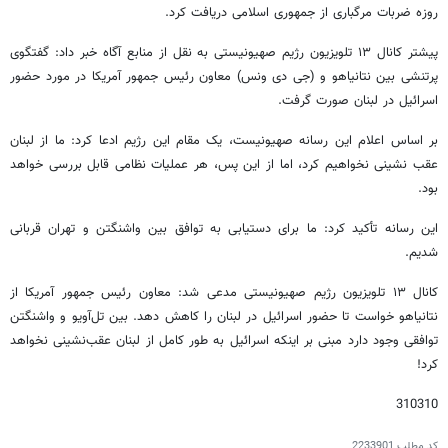
روزه ضربات مرگباری از جمهوری اسلامی دریافت کرد.
پیشتر کانال ۱۳ تلویزیون رژیم صهیونیستی به نقل از منابع آگاه خبر داد: گفتگوی
پرتنشی بین نتانیاهو و (جی دی ونس) معاون رئیس جمهور آمریکا در مورد حضور
اسرائیل در لبنان صورت گرفت.
بر اساس اعلام این رسانه صهیونیست، یک مقام این رژیم ادعا کرد: ما از لبنان
عقب‌ نشینی نخواهیم کرد، اما از این پس، هر عملیات نظامی قابل بررسی خواهد
بود.
این رسانه تأکید کرد: ما برای دستیابی به توافق بین واشنگتن و تهران قربانی
شدیم.
کانال ۱۳ تلویزیون رژیم صهیونیستی مدعی شد: معاون رئیس جمهور آمریکا از
نتانیاهو خواست تا حضور اسرائیل در لبنان را کاهش دهد. بین تل‌آویو و واشنگتن
توافقی وجود دارد مبنی بر اینکه اسرائیل به طور کامل از لبنان عقب‌نشینی نخواهد
کرد!
310310
کد مطلب
2233901