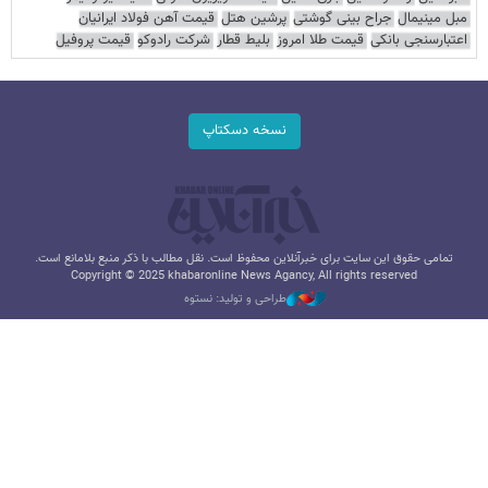
مبل مینیمال
جراح بینی گوشتی
پرشین هتل
قیمت آهن فولاد ایرانیان
اعتبارسنجی بانکی
قیمت طلا امروز
بلیط قطار
شرکت رادوکو
قیمت پروفیل
نسخه دسکتاپ
تمامی حقوق این سایت برای خبرآنلاین محفوظ است. نقل مطالب با ذکر منبع بلامانع است.
Copyright © 2025 khabaronline News Agancy, All rights reserved
طراحی و تولید: نستوه