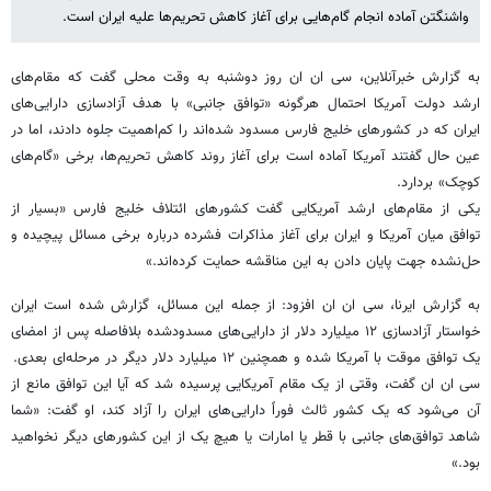
واشنگتن آماده انجام گام‌هایی برای آغاز کاهش تحریم‌ها علیه ایران است.
به گزارش خبرآنلاین، سی ان ان روز دوشنبه به وقت محلی گفت که مقام‌های
ارشد دولت آمریکا احتمال هرگونه «توافق جانبی» با هدف آزادسازی دارایی‌های
ایران که در کشورهای خلیج فارس مسدود شده‌اند را کم‌اهمیت جلوه دادند، اما در
عین حال گفتند آمریکا آماده است برای آغاز روند کاهش تحریم‌ها، برخی «گام‌های
کوچک» بردارد.
یکی از مقام‌های ارشد آمریکایی گفت کشورهای ائتلاف خلیج فارس «بسیار از
توافق میان آمریکا و ایران برای آغاز مذاکرات فشرده درباره برخی مسائل پیچیده و
حل‌نشده جهت پایان دادن به این مناقشه حمایت کرده‌اند.»
به گزارش ایرنا، سی ان ان افزود: از جمله این مسائل، گزارش شده است ایران
خواستار آزادسازی ۱۲ میلیارد دلار از دارایی‌های مسدودشده بلافاصله پس از امضای
یک توافق موقت با آمریکا شده و همچنین ۱۲ میلیارد دلار دیگر در مرحله‌ای بعدی.
سی ان ان گفت، وقتی از یک مقام آمریکایی پرسیده شد که آیا این توافق مانع از
آن می‌شود که یک کشور ثالث فوراً دارایی‌های ایران را آزاد کند، او گفت: «شما
شاهد توافق‌های جانبی با قطر یا امارات یا هیچ یک از این کشورهای دیگر نخواهید
بود.»