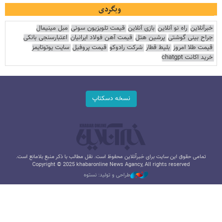
وبگردی
خبرآنلاین
راه نو آنلاین
بازی آنلاین
قیمت تلویزیون سونی
مبل مینیمال
جراح بینی گوشتی
پرشین هتل
قیمت آهن فولاد ایرانیان
اعتبارسنجی بانکی
قیمت طلا امروز
بلیط قطار
شرکت رادوکو
قیمت پروفیل
سایت یوتوتایمز
خرید اکانت chatgpt
نسخه دسکتاپ
تمامی حقوق این سایت برای خبرآنلاین محفوظ است. نقل مطالب با ذکر منبع بلامانع است.
Copyright © 2025 khabaronline News Agancy, All rights reserved
طراحی و تولید: نستوه