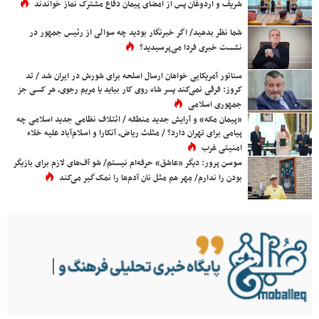
شریف و اردوغان پس از امضای پیمان دفاع مشترک نماز خواندند
شما نظر بدهید/ اگر خبرنگار بودید چه سوالی از رئیس جمهور در
نشست خبری فردا می‌پرسیدید؟
سناتور آمریکایی خواهان ارسال اسلحه برای شورش در ایران شد / تد
کروز: فرقی نمی‌کند پسر شاه روی کار بیاید یا مریم رجوی، هر کسی جز
جمهوری اسلامی
«پیمان مکه» و آرایش جدید منطقه / ائتلاف نظامی جدید اسلامی چه
پیامی برای تهران دارد؟ / مثلث ریاض، آنکارا و اسلام‌آباد علیه خلاء
امنیتی غرب
سوسن پرور: دیگر «عاشق» حرفه‌ام نیستم/ شو آف‌های لازم برای بازیگر
بودن را ندارم/ مِهر هم مثل نان آدم‌ها را نمک‌گیر می‌کند