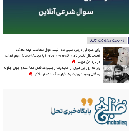
در بحث مشارکت کنید
رأی جنجالی درباره تغییر نام؛ ثبت‌احوال مخالفت کرد/ دادگاه
تجدیدنظر تغییر نام «رقیه» به «رویا» را پذیرفت/ استدلال مهم قضات
درباره حق هویت
راز ۱۵ روز بی‌خبری از حمیدرضا رجب‌زاده فاش شد/ مداح جوان چگونه
به قتل رسید؟ روایت یک قرار مرگ با دختر بلاگر