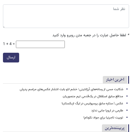
*
لطفا حاصل عبارت را در جعبه متن روبرو وارد کنید
1 + 4 =
ارسال
آخرین اخبار
شکایت مسی از رسانه‌های آرژانتینی؛ خشم لئو بابت انتشار عکس‌های مراسم پدرش
مدافع سابق استقلال در یک‌قدمی تیم منصوریان
عکس | ستاره سابق پرسپولیس در لیگ ازبکستان!
طارمی در اروپا جایی ندارد
توییت تاجرنیا برای جواد نکونام!
پربیننده‌ترین