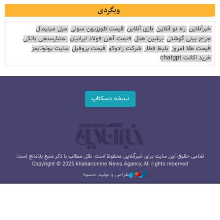
وبگردی
خبرآنلاین
راه نو آنلاین
بازی آنلاین
قیمت تلویزیون سونی
مبل مینیمال
جراح بینی گوشتی
پرشین هتل
قیمت آهن فولاد ایرانیان
اعتبارسنجی بانکی
قیمت طلا امروز
بلیط قطار
شرکت رادوکو
قیمت پروفیل
سایت یوتوتایمز
خرید اکانت chatgpt
نسخه دسکتاپ
تمامی حقوق این سایت برای خبرآنلاین محفوظ است. نقل مطالب با ذکر منبع بلامانع است.
Copyright © 2025 khabaronline News Agancy, All rights reserved
طراحی و تولید: نستوه