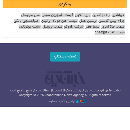
وبگردی
خبرآنلاین
راه نو آنلاین
بازی آنلاین
قیمت تلویزیون سونی
مبل مینیمال
جراح بینی گوشتی
پرشین هتل
قیمت آهن فولاد ایرانیان
اعتبارسنجی بانکی
قیمت طلا امروز
بلیط قطار
شرکت رادوکو
قیمت پروفیل
سایت یوتوتایمز
خرید اکانت chatgpt
نسخه دسکتاپ
تمامی حقوق این سایت برای خبرآنلاین محفوظ است. نقل مطالب با ذکر منبع بلامانع است.
Copyright © 2025 khabaronline News Agancy, All rights reserved
طراحی و تولید: نستوه