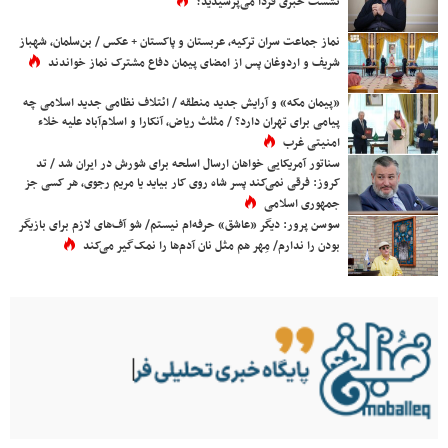
نشست خبری فردا می‌پرسیدید؟
نماز جماعت سران ترکیه، عربستان و پاکستان + عکس / بن‌سلمان، شهباز
شریف و اردوغان پس از امضای پیمان دفاع مشترک نماز خواندند
«پیمان مکه» و آرایش جدید منطقه / ائتلاف نظامی جدید اسلامی چه
پیامی برای تهران دارد؟ / مثلث ریاض، آنکارا و اسلام‌آباد علیه خلاء
امنیتی غرب
سناتور آمریکایی خواهان ارسال اسلحه برای شورش در ایران شد / تد
کروز: فرقی نمی‌کند پسر شاه روی کار بیاید یا مریم رجوی، هر کسی جز
جمهوری اسلامی
سوسن پرور: دیگر «عاشق» حرفه‌ام نیستم/ شو آف‌های لازم برای بازیگر
بودن را ندارم/ مِهر هم مثل نان آدم‌ها را نمک‌گیر می‌کند