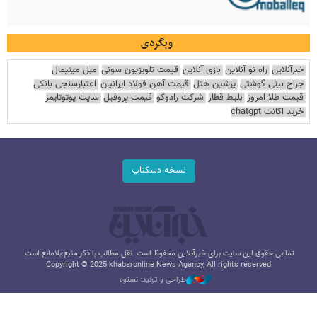
وبگردی
خبرآنلاین
راه نو آنلاین
بازی آنلاین
قیمت تلویزیون سونی
مبل مینیمال
جراح بینی گوشتی
پرشین هتل
قیمت آهن فولاد ایرانیان
اعتبارسنجی بانکی
قیمت طلا امروز
بلیط قطار
شرکت رادوکو
قیمت پروفیل
سایت یوتوتایمز
خرید اکانت chatgpt
نسخه دسکتاپ
تمامی حقوق این سایت برای خبرآنلاین محفوظ است. نقل مطالب با ذکر منبع بلامانع است.
Copyright © 2025 khabaronline News Agancy, All rights reserved
طراحی و تولید: نستوه