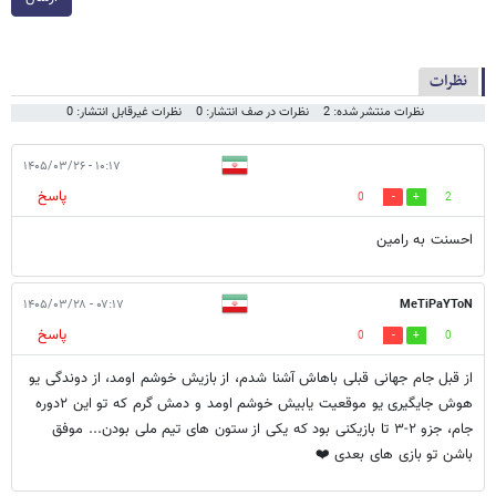
نظرات
نظرات منتشر شده: 2
نظرات در صف انتشار: 0
نظرات غیرقابل انتشار: 0
۱۰:۱۷ - ۱۴۰۵/۰۳/۲۶
پاسخ
0
2
احسنت به رامین
۰۷:۱۷ - ۱۴۰۵/۰۳/۲۸
MeTiPaYToN
پاسخ
0
0
از قبل جام جهانی قبلی باهاش آشنا شدم، از بازیش خوشم اومد، از دوندگی یو
هوش جایگیری یو موقعیت یابیش خوشم اومد و دمش گرم که تو این ۲دوره
جام، جزو ۲-۳ تا بازیکنی بود که یکی از ستون های تیم ملی بودن... موفق
باشن تو بازی های بعدی ❤️