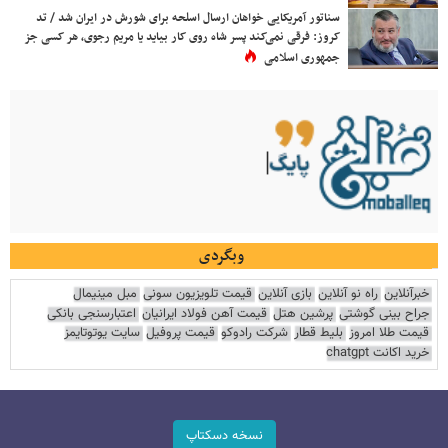
سناتور آمریکایی خواهان ارسال اسلحه برای شورش در ایران شد / تد
کروز: فرقی نمی‌کند پسر شاه روی کار بیاید یا مریم رجوی، هر کسی جز
جمهوری اسلامی
وبگردی
خبرآنلاین
راه نو آنلاین
بازی آنلاین
قیمت تلویزیون سونی
مبل مینیمال
جراح بینی گوشتی
پرشین هتل
قیمت آهن فولاد ایرانیان
اعتبارسنجی بانکی
قیمت طلا امروز
بلیط قطار
شرکت رادوکو
قیمت پروفیل
سایت یوتوتایمز
خرید اکانت chatgpt
نسخه دسکتاپ