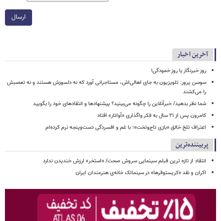
ارسال
آخرین اخبار
روز خبرنگار یا روز خمودگی!
سوسن پرور: تلویزیون به جای اهالی‌اش، مستاجرانی آورد که نه دلسوزش هستند و نه تعصبش
را می‌کشند
شما نظر بدهید/ خبرآنلاین را چگونه می‌بینید؟ پیشنهادها و انتقادهای خود را بگویید
کامرون پس از ۲۱ سال به فکر واگذاری «آواتار» افتاد
اعتراف تلخ خالق «بازی تاج‌وتخت»؛ با غم و افسردگی دست‌وپنجه نرم کرده‌ام
پربیننده‌ترین
انتقاد از تازه ترین فبلم سینمایی سروش صحت/ «استخر» ارزش خندیدن ندارد
اکران و نقد «کریستوفرها» در سینماتک خانه‌ی هنرمندان ایران