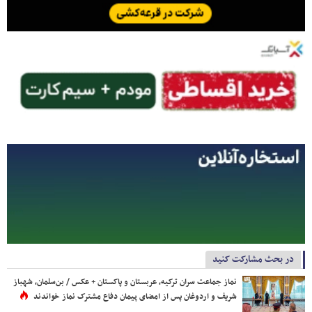
در بحث مشارکت کنید
نماز جماعت سران ترکیه، عربستان و پاکستان + عکس / بن‌سلمان، شهباز
شریف و اردوغان پس از امضای پیمان دفاع مشترک نماز خواندند