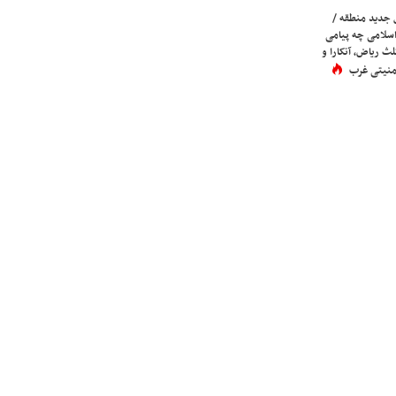
 جدید منطقه /
اسلامی چه پیامی
لث ریاض، آنکارا و
 امنیتی غرب