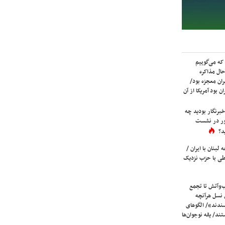
که می‌گوییم
حال مذاکره
ران معجزه بود/
ن بود آمریکا از آن
برنگار بودید چه
ور در نشست
د؟
لبنان با ایران /
ی با حزب نزدیک
ب‌وآتش تا تجمع
 نسل هرآنچه
دند»/ الگوهای
ند/ یقه نوجوان‌ها