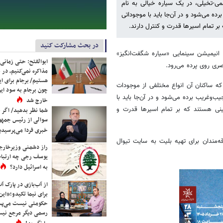
می‌-تخیلی، در یک سیاره خیالی به نام
ه می‌شود و در آن‌جا باید با موجوداتی
بر تمام اسیرها قدرت و کنترل دارند.
در بحث مشارکت کنید
، انیمیشن سینمایی «سیاره شگفت‌انگیز»
ابوالفتح: حتی زمانی 
مذاکره نمی‌کنیم، در 
هستیم/ برجام برای ای
که ساکنان آن انواع مختلفی از موجودات
چون برجام به سود ایرا
وغریب برده می‌شود و در آن‌جا باید با
خارج شد
مینی هستند که بر تمام اسیرها قدرت و
شما نظر بدهید/ اگر خ
سوالی از رئیس جمه
خبری فردا می‌پرسیدی
مندان برای تهیه بلیت به سایت تیوال
راز دشمنی وزیرخارجه 
یوسف رجی چه ارتباط
به اسرائیل دارد؟
از آب‌بازی در پارک آ
برای نیما تکیدو؛«این
حکومتی نیست می‌پسن
رسمی دیگر مرجع نیست