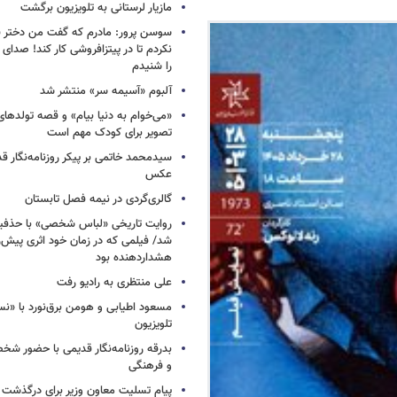
مازیار لرستانی به تلویزیون برگشت
سوسن پرور: مادرم که گفت من دختر 
نکردم تا در پیتزافروشی کار کند! صد
را شنیدم
آلبوم «آسیمه سر» منتشر شد
«می‌خوام به دنیا بیام» و قصه تولده
تصویر برای کودک مهم است
سیدمحمد خاتمی بر پیکر روزنامه‌نگار قد
عکس
گالری‌گردی در نیمه فصل تابستان
روایت تاریخی «لباس شخصی» با حذفیا
شد/ فیلمی که در زمان خود اثری پیش‌ر
هشداردهنده بود
علی منتظری به رادیو رفت
مسعود اطیابی و هومن برق‌نورد با «ن
تلویزیون
بدرقه روزنامه‌نگار قدیمی با حضور ش
و فرهنگی
پیام تسلیت معاون وزیر برای درگذشت ا