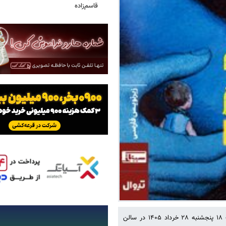
قاسم‌زاده
انیمیشن سینمایی «سیاره شگفت‌انگیز» ‏(۱۹۷۳) ساخته رنه لالوکس، ساعت ۱۸ پنجشنبه ۲۸ خرداد ۱۴۰۵ در سالن