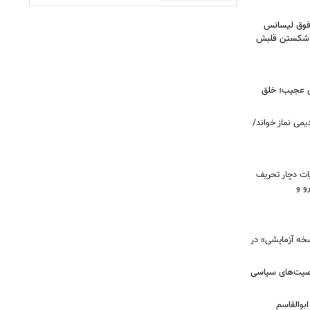
فوق‌ لیسانس
ای شکستن قلبش
ای عجیب؛ خلق
یمی نماز خواند/
ت دچار تحریف
و و
سخه آزمایشی» در
خصیت‌های سیاسی
بوالقاسم