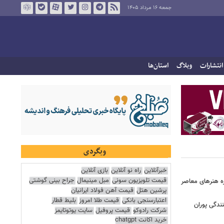
جمعه ۱۶ مرداد ۱۴۰۵
انتشارات
وبلاگ
استان‌ها
وبگردی
خبرآنلاین
راه نو آنلاین
بازی آنلاین
قیمت تلویزیون سونی
مبل مینیمال
جراح بینی گوشتی
زه هنرهای معاصر
پرشین هتل
قیمت آهن فولاد ایرانیان
اعتبارسنجی بانکی
قیمت طلا امروز
بلیط قطار
ندگی پوران
شرکت رادوکو
قیمت پروفیل
سایت یوتوتایمز
خرید اکانت chatgpt