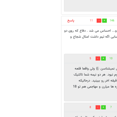
پاسخ
11
146
 و... احساس می شد . دفاع که روی دو
سابی اگه تیم داشت امثال شجاع و
5
10
 نمیشناسن :)) ولی واقعا قلعه
وم نبود. هر دو نیمه شما تاکتیک
ه اخر رو ببینید. درحالیکه
طارمی و مغانلو بیرونن دقیقا چطور بازیکنها صرفا توپ رو به کناره ها میارن و مهاجمی هم تو 18
8
7