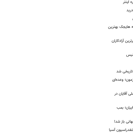
اینتر
درید
نه هایجک بهترین
رین آزادکاران
ولیس
تاریخی شد
مون؛ وعده‌ای
لی آقایان در
ییان؛ بمب
انی باز شد!
فدراسیون آسیا