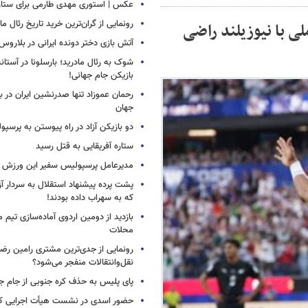
عکس | استوری مهدی طارمی برای ستاره 
رونمایی از گران‌ترین خرید تاریخ رئال ما
لی با نیوزیلند راضی
آتش بازی دختر دونده ایرانی در بلاروس
شوک به رئال مادرید؛ بارسلونا در آستا
بازیکن جام جهانی!
رحمان عموزاد تنها صدرنشین ایران در برت
جهان
دو بازیکن آزاد در راه پیوستن به پرسپ
ستاره آفریقایی به قتل رسید
مدیرعامل پرسپولیس سفیر این ورزش 
پشت پرده پیشنهاد استقلال به سردار آز
که به سهراب داده بودند!
بازدید از دومین اردوی آماده‌سازی تیم م
محلات
رونمایی از جدی‌ترین مشتری رامین رضا
نقل‌وانتقالات منفجر می‌شود؟
پای پلیس به حذف کره جنوبی از جام جه
حضور اسدی در نشست هیأت اجرایی کن