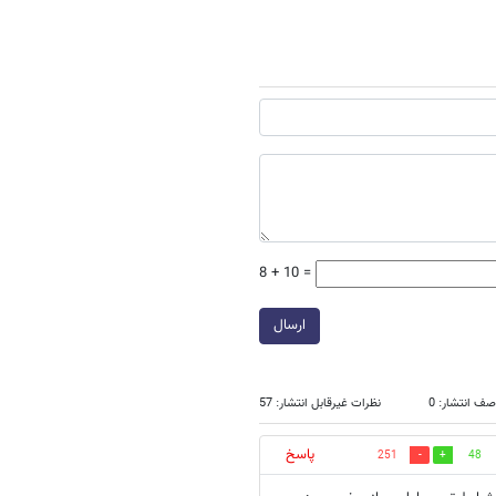
8 + 10 =
ارسال
صف انتشار: 0
نظرات غیرقابل انتشار: 57
پاسخ
251
48