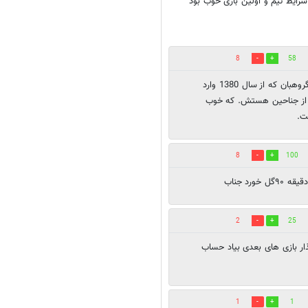
رایط تیم و اولین بازی خوب بود
8
58
کیروش هم 2 دوره رفت و با باخت برگشت. ولی اکر بازی های گروهبان که از سال 1380 وارد
تر از جناحین هستش. که خوب
ت.
8
100
رد جناب
2
25
ذار بازی های بعدی بیاد حساب
1
1