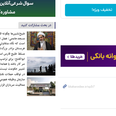
تخفیف ویژه!
در بحث مشارکت کنید
شیخ‌نشین‌ها چگونه فک
مسجدجامعی: عمان تن
است که نگاه متفاوتی 
عربستان برادر بزرگ‌
مسلط خلیج فارس ا
ابوالفتح: برای ترامپ
سر کار باشد یا عمامه/
تغییر حکومت نیست/ 
در توقف حملات نقش
سازمان وظیفه عمومی 
معافیت سربازان فراری