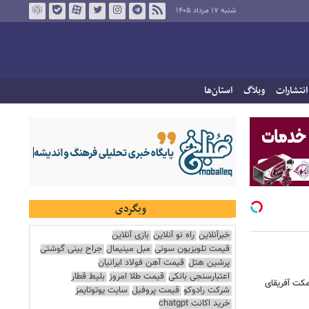
شنبه ۱۷ مرداد ۱۴۰۵
انتشارات
وبلاگ
استان‌ها
وبگردی
خبرآنلاین
راه نو آنلاین
بازی آنلاین
قیمت تلویزیون سونی
مبل مینیمال
جراح بینی گوشتی
پرشین هتل
قیمت آهن فولاد ایرانیان
اعتبارسنجی بانکی
قیمت طلا امروز
بلیط قطار
کت آفریقای
شرکت رادوکو
قیمت پروفیل
سایت یوتوتایمز
خرید اکانت chatgpt