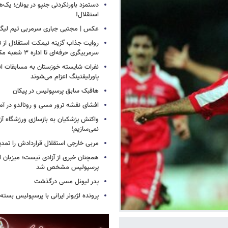
دستمزد باورنکردنی جنپو در یونان؛ یک‌هف
استقلال!
عکس | مجتبی جباری سرمربی تیم لیگ
روایت جذاب گزینه نیمکت استقلال از تر
سرمربیگری حرفه‌ای تا اداره ۳ شعبه مک‌دونالد!
نفرات شایسته خوزستان به مسابقات ان
پاورلیفتینگ اعزام می‌شوند
هافبک سابق پرسپولیس در پیکان
افشای نقشه ترور مسی و رونالدو در آمر
واکنش پزشکیان به بازسازی ورزشگاه آزا
نمی‌سازیم!
مربی خارجی استقلال قراردادش را تمدی
همچنان خبری از آزادی نیست؛ میزبان ا
پرسپولیس مشخص شد
پدر لیونل مسی درگذشت
پرونده لژیونر ایرانی با پرسپولیس بسته