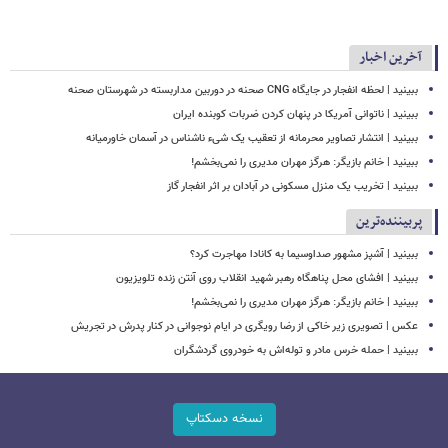
آخرین اخبار
ببینید | لحظه انفجار در جایگاه CNG صحنه در دوربین مداربسته در شهرستان صحنه
‏ببینید | ناتوانی آمریکا در پنهان کردن ضربات کوبنده ایران
ببینید | انتشار تصاویر محرمانه از تعقیب یک شیء ناشناس در آسمان خاورمیانه
ببینید | خانم بازیگر: هرگز مهران مدیری را نمی‌بخشم!
ببینید | تخریب یک منزل مسکونی در آبادان بر اثر انفجار گاز
پربیننده‌ترین
ببینید | آشپز مشهور صداوسیما به کانادا مهاجرت کرد؟
ببینید | افشای محل پناهگاه‌ رهبر شهید انقلاب روی آنتن زنده تلویزیون
ببینید | خانم بازیگر: هرگز مهران مدیری را نمی‌بخشم!
عکس | تصویری زیر خاکی از رضا رویگری در ایام نوجوانی در کنار پدرش در تجریش
ببینید | حمله خرس مادر و توله‌اش به خودروی گردشگران
نسخه دسکتاپ