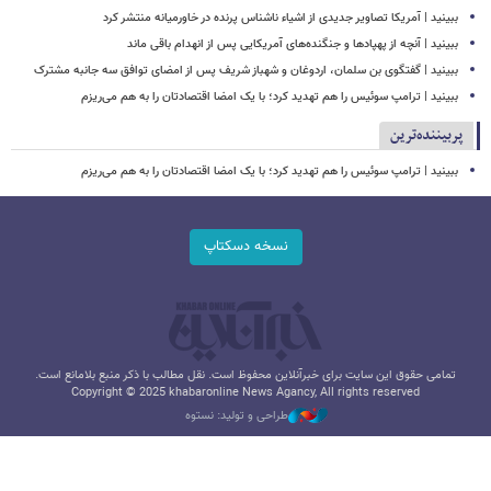
ببینید | آمریکا تصاویر جدیدی از اشیاء ناشناس پرنده در خاورمیانه منتشر کرد
ببینید | آنچه از پهپادها و جنگنده‌های آمریکایی پس از انهدام باقی ماند
ببینید | گفتگوی بن سلمان، اردوغان و شهباز شریف پس از امضای توافق سه جانبه مشترک
ببینید | ترامپ سوئیس را هم تهدید کرد؛ با یک امضا اقتصادتان را به هم می‌ریزم
پربیننده‌ترین
ببینید | ترامپ سوئیس را هم تهدید کرد؛ با یک امضا اقتصادتان را به هم می‌ریزم
نسخه دسکتاپ
تمامی حقوق این سایت برای خبرآنلاین محفوظ است. نقل مطالب با ذکر منبع بلامانع است.
Copyright © 2025 khabaronline News Agancy, All rights reserved
طراحی و تولید: نستوه