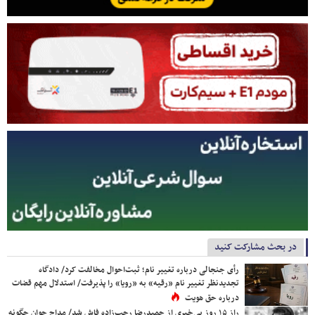
در بحث مشارکت کنید
رأی جنجالی درباره تغییر نام؛ ثبت‌احوال مخالفت کرد/ دادگاه
تجدیدنظر تغییر نام «رقیه» به «رویا» را پذیرفت/ استدلال مهم قضات
درباره حق هویت
راز ۱۵ روز بی‌خبری از حمیدرضا رجب‌زاده فاش شد/ مداح جوان چگونه