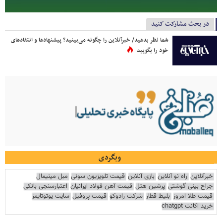
در بحث مشارکت کنید
شما نظر بدهید/ خبرآنلاین را چگونه می‌بینید؟ پیشنهادها و انتقادهای
خود را بگویید
وبگردی
خبرآنلاین
راه نو آنلاین
بازی آنلاین
قیمت تلویزیون سونی
مبل مینیمال
جراح بینی گوشتی
پرشین هتل
قیمت آهن فولاد ایرانیان
اعتبارسنجی بانکی
قیمت طلا امروز
بلیط قطار
شرکت رادوکو
قیمت پروفیل
سایت یوتوتایمز
خرید اکانت chatgpt