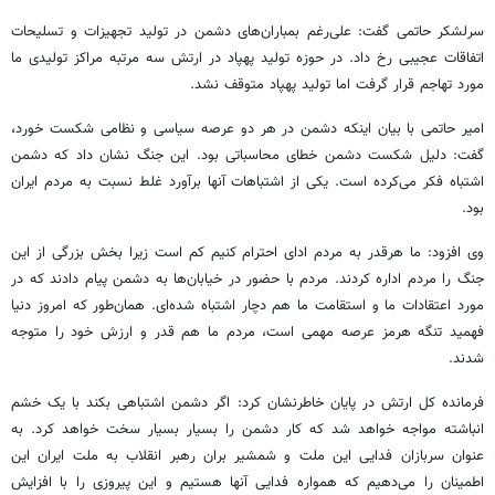
سرلشکر حاتمی گفت: علی‌رغم بمباران‌های دشمن در تولید تجهیزات و تسلیحات
اتفاقات عجیبی رخ داد. در حوزه تولید پهپاد در ارتش سه مرتبه مراکز تولیدی ما
مورد تهاجم قرار گرفت اما تولید پهپاد متوقف نشد.
امیر حاتمی با بیان اینکه دشمن در هر دو عرصه سیاسی و نظامی شکست خورد،
گفت: دلیل شکست دشمن خطای محاسباتی بود. این جنگ نشان داد که دشمن
اشتباه فکر می‌کرده است. یکی از اشتباهات آنها برآورد غلط نسبت به مردم ایران
بود.
وی افزود: ما هرقدر به مردم ادای احترام کنیم کم است زیرا بخش بزرگی از این
جنگ را مردم اداره کردند. مردم با حضور در خیابان‌ها به دشمن پیام دادند که در
مورد اعتقادات ما و استقامت ما هم دچار اشتباه شده‌ای. همان‌طور که امروز دنیا
فهمید تنگه هرمز عرصه مهمی است، مردم ما هم قدر و ارزش خود را متوجه
شدند.
فرمانده کل ارتش در پایان خاطرنشان کرد: اگر دشمن اشتباهی بکند با یک خشم
انباشته مواجه خواهد شد که کار دشمن را بسیار بسیار سخت خواهد کرد. به
عنوان سربازان فدایی این ملت و شمشیر بران رهبر انقلاب به ملت ایران این
اطمینان را می‌دهیم که همواره فدایی آنها هستیم و این پیروزی را با افزایش