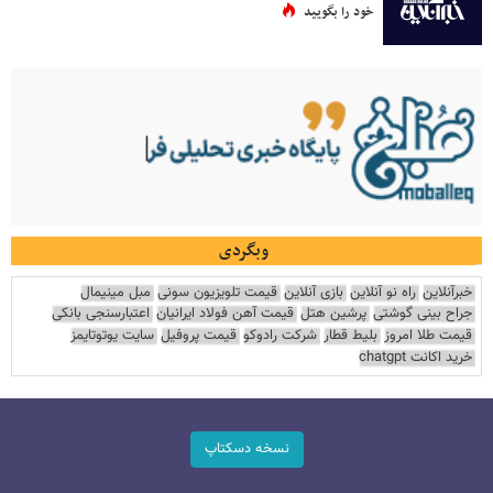
خود را بگویید
وبگردی
خبرآنلاین
راه نو آنلاین
بازی آنلاین
قیمت تلویزیون سونی
مبل مینیمال
جراح بینی گوشتی
پرشین هتل
قیمت آهن فولاد ایرانیان
اعتبارسنجی بانکی
قیمت طلا امروز
بلیط قطار
شرکت رادوکو
قیمت پروفیل
سایت یوتوتایمز
خرید اکانت chatgpt
نسخه دسکتاپ