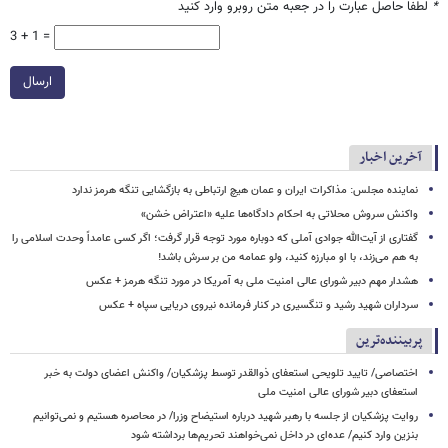
*
لطفا حاصل عبارت را در جعبه متن روبرو وارد کنید
3 + 1 =
ارسال
آخرین اخبار
نماینده مجلس: مذاکرات ایران و عمان هیچ ارتباطی به بازگشایی تنگه هرمز ندارد
واکنش سروش محلاتی به احکام دادگاه‌ها علیه «اعتراض خشن»
گفتاری از آیت‌الله جوادی آملی که دوباره مورد توجه قرار گرفت؛ اگر کسی عامداً وحدت اسلامی را
به هم می‌زند، با او مبارزه کنید، ولو عمامه من بر سرش باشد!
هشدار مهم دبیر شورای عالی امنیت ملی به آمریکا در مورد تنگه هرمز + عکس
سرداران شهید رشید و تنگسیری در کنار فرمانده نیروی دریایی سپاه + عکس
پربیننده‌ترین
اختصاصی/ تایید تلویحی استعفای ذوالقدر توسط پزشکیان/ واکنش اعضای دولت به خبر
استعفای دبیر شورای عالی امنیت ملی
روایت پزشکیان از جلسه با رهبر شهید درباره استیضاح وزرا/ در محاصره هستیم و نمی‌توانیم
بنزین وارد کنیم/ عده‌ای در داخل نمی‌خواهند تحریم‌ها برداشته شود