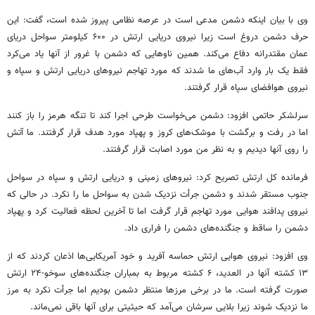
وی با بیان اینکه دشمن مدعی است در عرصه نظامی پیروز شده است، گفت: این
حرف دشمن دروغ است زیرا نیروی دریایی ارتش در ۶۰۰ کیلومتر سواحل دریای
عمان مقتدرانه دفاع می‌کند. همین ناوهایی که دشمن با غرور از آنها یاد می‌کرد
فقط یک بار وارد آب‌های ما شدند که مورد تهاجم نیروهای دریایی ارتش و سپاه و
نیروی هوافضای سپاه قرار گرفتند.
سرلشکر حاتمی افزود: دشمن می‌خواست طرحی اجرا کند تا تنگه هرمز را باز کنند
اما در رفت و برگشت با موشک‌های کروز و پهپاد مورد هدف قرار گرفتند. ما آتش
را روی آنها دیدیم و به نظر من مورد اصابت قرار گرفتند.
فرمانده کل ارتش تصریح کرد: نیروهای زمینی و دریایی ارتش و سپاه در سواحل
جنوب مستقر شدند و دشمن جرأت نزدیک شدن به سواحل ما را نکرد. در حالی که
نیروی پدافند هوایی مورد تهاجم قرار گرفت اما تا آخرین لحظه فعالیت کرد و پهپاد
دشمن را ساقط و جنگنده‌های دشمن را فراری داد.
وی افزود: نیروی هوایی ارتش حماسه آفرید و خود آمریکایی‌ها اذعان کردند که از
۱۳ کشته آنها در العدید، ۶ کشته مربوط به بمباران جنگنده‌های سوخو-۲۴ ارتش
صورت گرفته است. ما در برخی مرزها منتظر دشمن بودیم اما جرأت نکرد به مرز
ما نزدیک شوند زیرا بلایی سرشان می‌آمد که حیثیتی برای آنها باقی نمی‌ماند.