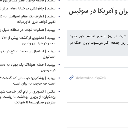
ببینید | لحظه برخورد قطار مسافربری با 
ان و آمریکا در سوئیس
ببینید | چاقوکشی در خیابان‌های مرکز ل
ببینید | اعتراف یک مقام اسرائیلی به ن
تغییر قواعد بازی خاورمیانه
ببینید | عملیات نجات در منطقه سیل زده
شود. در روز امضای تفاهم، دور جدید
ببین
 روز جمعه آغاز می‌شود. پایان جنگ در
مخدر در خراسان رضوی
ببینید | استقبال از محمد صلاح در بدو 
استانبول
ببینید | حمله هولناک یک پهپاد به دس
در خرسون
ببینید | پزشکیان: دو سالی که گذشت؟
است چه حاجت به بیان است
عکس | تصویری از ایام گذر خدمت شهید
پزشکیان؛ از وزیری بهداشت تا ریاست ج
سازمان صداوسیما تا شهادت