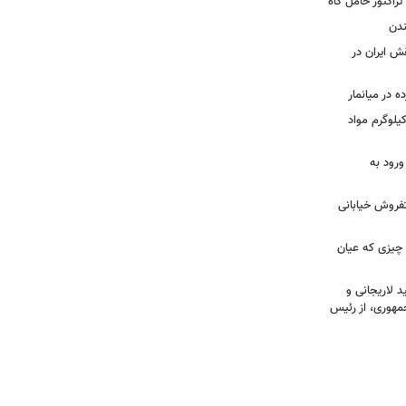
تراکتور حامل کاه
ندن
قش ایران در
 در میانمار
ید | تصاویری از کشف بیش از ۷۰۰ کیلوگرم مواد
ورود به
تفروش خیابانی
 چیزی که عیان
 لاریجانی و
مهوری، از رئیس