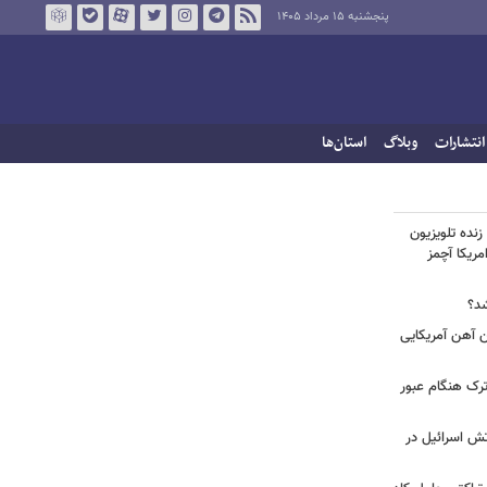
پنجشنبه ۱۵ مرداد ۱۴۰۵
انتشارات
وبلاگ
استان‌ها
زنده تلویزیون
مریکا آچمز
شد؟
| اتفاق عجیب بدلیل برخورد ۴ تن آهن آمریکایی
رک هنگام عبور
تش اسرائیل در