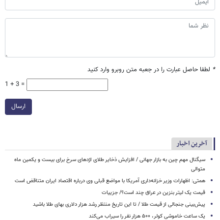
*
لطفا حاصل عبارت را در جعبه متن روبرو وارد کنید
1 + 3 =
ارسال
آخرین اخبار
سیگنال‌ مهم چین به بازار جهانی / افزایش ذخایر طلای اژدهای سرخ برای بیست و یکمین ماه
متوالی
همتی: اظهارات وزیر خزانه‌داری آمریکا با مواضع قبلی وی درباره اقتصاد ایران متناقض است
قیمت یک لیتر بنزین در عراق چند است؟/ جزییات
پیش‌بینی جنجالی از قیمت طلا / تا این تاریخ منتظر رشد هزار دلاری بهای طلا باشید
یک ساعت خاموشی کولر، ۵۰۰ هزار نفر را سیراب می‌کند