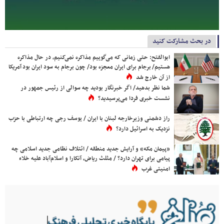
در بحث مشارکت کنید
ابوالفتح: حتی زمانی که می‌گوییم مذاکره نمی‌کنیم، در حال مذاکره
هستیم/ برجام برای ایران معجزه بود/ چون برجام به سود ایران بود آمریکا
از آن خارج شد
شما نظر بدهید/ اگر خبرنگار بودید چه سوالی از رئیس جمهور در
نشست خبری فردا می‌پرسیدید؟
راز دشمنی وزیرخارجه لبنان با ایران / یوسف رجی چه ارتباطی با حزب
نزدیک به اسرائیل دارد؟
«پیمان مکه» و آرایش جدید منطقه / ائتلاف نظامی جدید اسلامی چه
پیامی برای تهران دارد؟ / مثلث ریاض، آنکارا و اسلام‌آباد علیه خلاء
امنیتی غرب