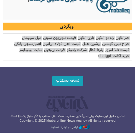
وبگردی
خبرآنلاین
راه نو آنلاین
بازی آنلاین
قیمت تلویزیون سونی
مبل مینیمال
جراح بینی گوشتی
پرشین هتل
قیمت آهن فولاد ایرانیان
اعتبارسنجی بانکی
قیمت طلا امروز
بلیط قطار
شرکت رادوکو
قیمت پروفیل
سایت یوتوتایمز
خرید اکانت chatgpt
نسخه دسکتاپ
تمامی حقوق این سایت برای خبرآنلاین محفوظ است. نقل مطالب با ذکر منبع بلامانع است.
Copyright © 2025 khabaronline News Agancy, All rights reserved
طراحی و تولید: نستوه