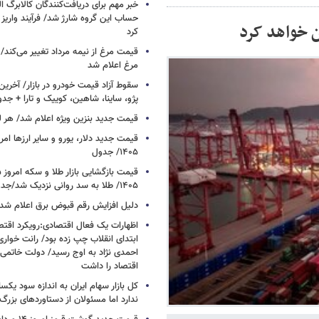
خبر مهم برای دریافت‌کنندگان کالابرگ ا
حساب این گروه شارژ شد/ فرآیند واریز ک
ن خواهد کرد
کرد
قیمت مرغ از نیمه مرداد تغییر می‌کند
مرغ اعلام شد
سقوط آزاد قیمت خودرو در بازار/ آخرین
پژو، ساینا، شاهین، کوییک و تارا + جد
قیمت جدید بنزین ویژه اعلام شد/ هر لی
۱۴۰۵/ جدول
۱۴۰۵/ طلا به سد روانی نزدیک شد/جدول
دلیل افزایش رقم قبوض برق اعلام شد
اظهارات یک فعال اقتصادی:رویکرد اقت
ابتدای انقلاب چپ زده بود/ رانت خوار
احمدی نژاد به اوج رسید/ دولت خاتمی
اقتصاد را داشت
کل بازار سهام ایران به اندازه سود یک
ندارد اما مسئولان از دستاوردهای بزرگ