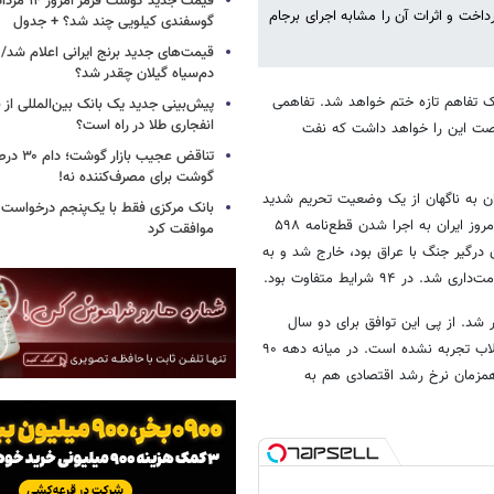
رداخت و اثرات آن را مشابه اجرای برجام
گوسفندی کیلویی چند شد؟ + جدول
قیمت‌های جدید برنج ایرانی اعلام شد/
دم‌سیاه گیلان چقدر شد؟
یک تفاهم تازه ختم خواهد شد. تفاهمی
پیش‌بینی جدید یک بانک بین‌المللی از با
انفجاری طلا در راه است؟
فرصت این را خواهد داشت که نفت
تناقض عجیب 
گوشت برای مصرف‌کننده نه!
مان اجرای برجام و حتی اجرایی شدن قطع‌نامه ۵۹۸ هم ایران به ناگهان از یک وضعیت تحریم شدید
بانک مرکزی فقط با یک‌‎پنجم
و جنگ طولانی ۸ ساله خارج شد و به این ترتیب روند عادی اقتصاد آغاز شد. امروز ایران به اجرا شدن قطع‌نامه ۵۹۸
موافقت کرد
 در آن زمان اقتصاد پس از ۱۰ سال از انقلاب که ۸ سال آن درگیر جنگ با عراق بود، خارج شد و به
۹ شرایط متفاوت بود.
جر شد. از پی این توافق برای دو سال
پیاپی در ۹۵ و ۹۶ تورم تک رقمی شد. اتفاقی که در تمام سال های پس از انقلاب تجربه نشده است. در میانه دهه ۹۰
 همزمان نرخ رشد اقتصادی هم به