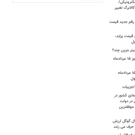
لکترونیکی/
الابرگ تغییر
/ رقم جدید قیمت
 قیمت پراید،
ول
تر بنزین چند؟
قیمت جدید دلار، یورو و سایر ارزها امروز ۱۵ مردادماه
قیمت بازگشایی بازار طلا و سکه امروز ۱۵ مردادماه
/جزییات
صادی کشور در
ی در دولت
 موفقترین
سال گوگل ارزش
 حرف می زنند