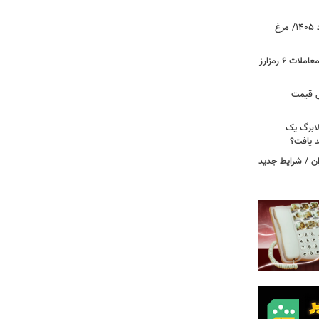
قیمت جدید گوشت مرغ امروز ۱۵ مرداد ۱۴۰۵/ مرغ
آخرین وضعیت بازار رمزارزها در جهان/ معاملات ۶ رمزارز
دول قیمت
لابرگ یک
د یافت؟
ان / شرایط جدید