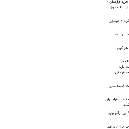
لیست قیمت خرید مسکن در نازی‌آباد/ خرید آپارتمان ۲
دارد؟ + جدول
سرپرستان خانوار بخوانند/ حساب این افراد ۴ میلیون
فت روسیه
هر کیلو
لو در
ا وارد
 به فروش
عت قطعه‌سازی
این افراد برای
 این رقم برای
 ایران/ درآمد