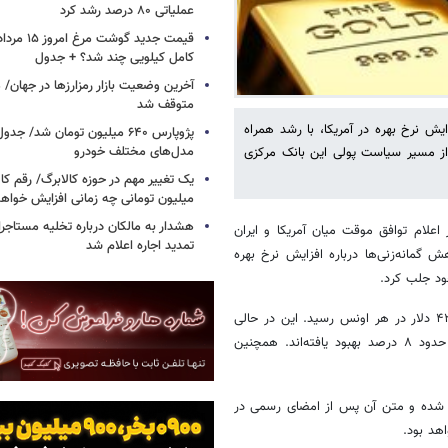
عملیاتی ۸۰ درصد رشد کرد
کامل کیلویی چند شد؟ + جدول
متوقف شد
یش نرخ بهره در آمریکا، با رشد همراه
پژوپارس ۶۴۰ میلیون تومان شد/ ج
مدل‌های مختلف خودرو
ه از مسیر سیاست پولی این بانک مرکزی
یک تغییر مهم در حوزه کالابرگ/ رقم کا
میلیون تومانی چه زمانی افزایش خواه
هشدار به مالکان درباره تخلیه مستاجر
لام توافق موقت میان آمریکا و ایران
تمدید اجاره اعلام شد
گمانه‌زنی‌ها درباره افزایش نرخ بهره
ود جلب کرد.
قیمت طلا در ساعت ۰۸:۵۱ به وقت گرینویچ با ۰.۸ درصد افزایش به ۴۳۴۱.۳۹ دلار در هر اونس رسید. این در حالی
است که قیمت‌ها از پایین‌ترین سطح شش‌ماهه ثبت‌شده در هفته گذشته حدود ۸ درصد بهبود یافته‌اند. همچنین
مضا شده و متن آن پس از امضای رسمی در
هد بود.