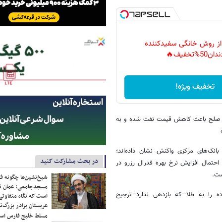
 از روش خانگی سفیدکننده
دان50%تخفیف🔥
تخفیف ویژه!
ارش‌های مربوط به توافق صلح باعث کاهش قیمت نفت شده و به
انک‌های مرکزی واکنش نشان داده‌اند؛
در بحث مشارکت کنید
ضوعی که برای طلا مثبت ارزیابی می‌شود. طبق ابزار FedWatch در CME، احتمال افزایش نرخ بهره فدرال رزرو در
شیخ‌نشین‌ها چگونه فک
مسجدجامعی: عمان تن
ازده را به طلا—که بازدهی ندارد—ترجیح
است که نگاه متفاوتی 
عربستان برادر بزرگ‌
مسلط خلیج فارس ا