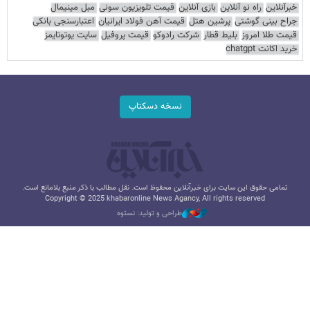
خبرآنلاین
راه نو آنلاین
بازی آنلاین
قیمت تلویزیون سونی
مبل مینیمال
جراح بینی گوشتی
پرشین هتل
قیمت آهن فولاد ایرانیان
اعتبارسنجی بانکی
قیمت طلا امروز
بلیط قطار
شرکت رادوکو
قیمت پروفیل
سایت یوتوتایمز
خرید اکانت chatgpt
نسخه دسکتاپ
تمامی حقوق این سایت برای خبرآنلاین محفوظ است. نقل مطالب با ذکر منبع بلامانع است.
Copyright © 2025 khabaronline News Agancy, All rights reserved
طراحی و تولید: نستوه